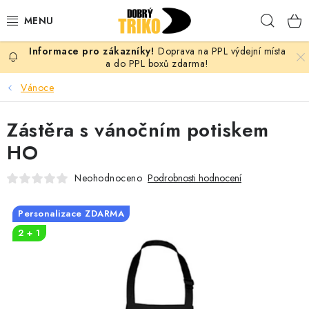
Přejít
Hleda
na
obsah
Doprava na PPL výdejní místa
PRO ŽENY
a do PPL boxů zdarma!
Vánoce
PRO MUŽE
Zástěra s vánočním potiskem
PRO DĚTI
HO
DOPLŇKY
Neohodnoceno
Podrobnosti hodnocení
PRO PÁRY
Personalizace ZDARMA
2 + 1
VLASTNÍ MOTIV
TRIČKA