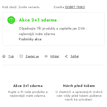
Kód zboží:
Zvolte variantu
Značka:
DOBRÝ TRIKO
Akce 2+1 zdarma
Objednejte TŘI produkty a zaplatíte jen DVA -
nejlevnější máte zdarma.
Podmínky akce
Tisk
Zeptat se
Hlídat
Sdílet
Akce 2+1 zdarma
Návrh před tiskem
Kupte si tři naše produkty a
U vlastních a upravených motivů
nejlevnější máte zdarma.
vám vždy před tiskem pošleme
návrh ke schválení.