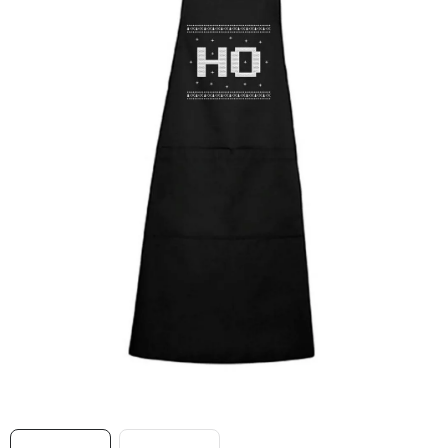
MIKINY
OKAMŽITĚ K ODBĚRU
B2B
MÁM SRDCE POMÁHÁM
VÁNOCE
PROVIZNÍ SYSTÉM
O nás
Časté otázky
Doprava a platba
Obchodní podmínky
Zásady zpracování ochrany osobních údajů
Napište nám
Kontakty