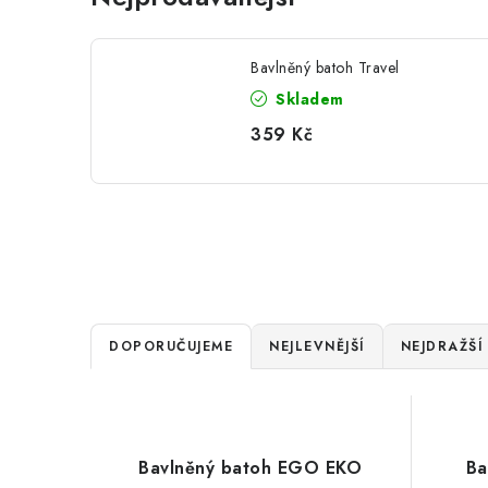
Bavlněný batoh Travel
Skladem
359 Kč
Ř
DOPORUČUJEME
NEJLEVNĚJŠÍ
NEJDRAŽŠÍ
a
V
z
ý
e
Bavlněný batoh EGO EKO
Ba