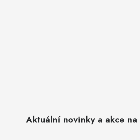
y
v
ý
p
i
s
u
Aktuální novinky a akce na 