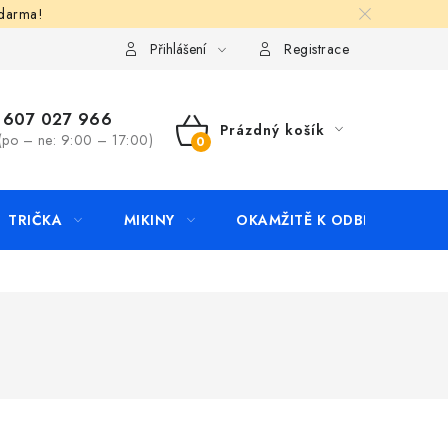
zdarma!
apište nám
Kontakty
Přihlášení
Registrace
607 027 966
Prázdný košík
(po – ne: 9:00 – 17:00)
NÁKUPNÍ
KOŠÍK
TRIČKA
MIKINY
OKAMŽITĚ K ODBĚRU
B