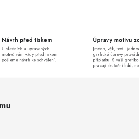
Návrh před tiskem
Úpravy motivu z
U vlastních a upravených
Jméno, věk, text i jedn
motivů vám vždy před tiskem
grafické úpravy provád
pošleme návrh ke schválení.
příplatku. S vaší grafik
pracují skuteční lidé, ne
amu