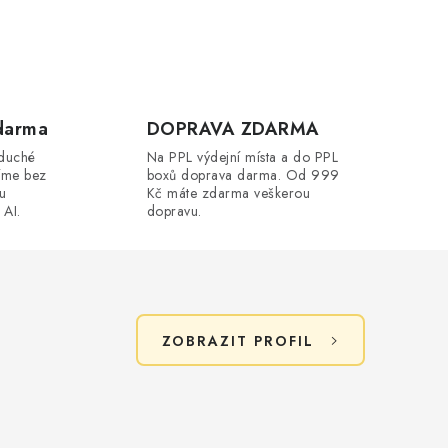
darma
DOPRAVA ZDARMA
oduché
Na PPL výdejní místa a do PPL
íme bez
boxů doprava darma. Od 999
ou
Kč máte zdarma veškerou
 AI.
dopravu.
ZOBRAZIT PROFIL