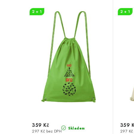
p
n
i
2 + 1
2 + 1
í
s
p
p
r
r
o
o
d
d
u
u
k
k
t
t
ů
ů
359 Kč
359 
Skladem
297 Kč bez DPH
297 Kč