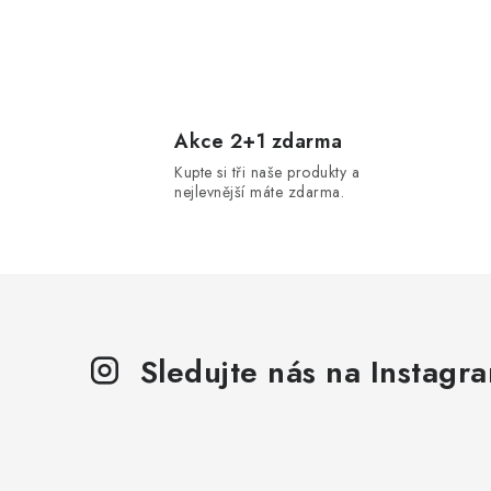
O
v
l
Akce 2+1 zdarma
Kupte si tři naše produkty a
á
nejlevnější máte zdarma.
d
a
c
í
p
Sledujte nás na Instagr
r
v
k