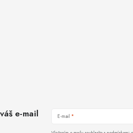
váš e-mail
E-mail
Vložením e-mailu souhlasíte s
podmínkami o