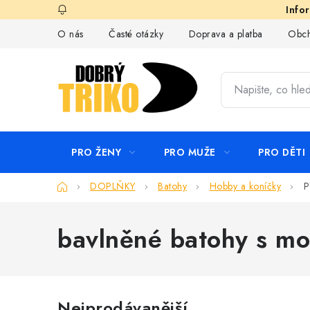
Přejít
na
O nás
Časté otázky
Doprava a platba
Obch
obsah
PRO ŽENY
PRO MUŽE
PRO DĚTI
Domů
DOPLŇKY
Batohy
Hobby a koníčky
P
bavlněné batohy s mo
Nejprodávanější