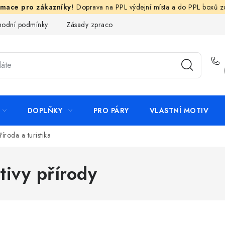
Doprava na PPL výdejní místa a do PPL boxů 
odní podmínky
Zásady zpracování ochrany osobních údajů
N
DOPLŇKY
PRO PÁRY
VLASTNÍ MOTIV
říroda a turistika
tivy přírody