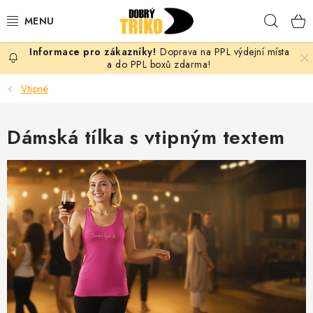
Přejít
Hleda
na
obsah
Doprava na PPL výdejní místa
PRO ŽENY
a do PPL boxů zdarma!
Vtipné
PRO MUŽE
Dámská tílka s vtipným textem
PRO DĚTI
DOPLŇKY
PRO PÁRY
VLASTNÍ MOTIV
TRIČKA