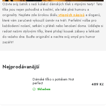
MIKINY
Oživte svůj šatník s naší kolekcí dámských tílek s vtipnými texty! Tato
tílka jsou nejen pohodlná a kvalitní, ale také plná humoru a
OKAMŽITĚ K ODBĚRU
originality. Najdete zde širokou škálu
vtipných nápisů
a sloganů,
které vám zaručeně vykouzlí úsměv na tváři. Perfektní volba pro
B2B
každodenní nošení, setkání s přáteli nebo lenošení doma. Udělejte si
radost našimi stylovými tílky, které přidají kousek zábavy a lehkosti
do vašeho dne. Buďte originální a nechte svůj smysl pro humor
MÁM SRDCE POMÁHÁM
zazářit!
VÁNOCE
PROVIZNÍ SYSTÉM
Nejprodávanější
O nás
Časté otázky
Doprava a platba
Dámské tílko s potiskem Not
Obchodní podmínky
perfect
489 Kč
Skladem
Zásady zpracování ochrany osobních údajů
Napište nám
Kontakty