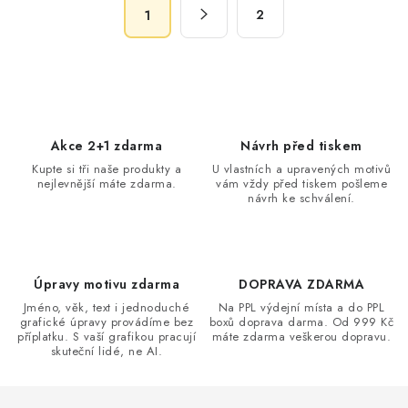
S
d
2
1
t
a
r
c
á
n
í
k
p
o
r
Akce 2+1 zdarma
Návrh před tiskem
v
v
Kupte si tři naše produkty a
U vlastních a upravených motivů
á
k
nejlevnější máte zdarma.
vám vždy před tiskem pošleme
n
návrh ke schválení.
y
í
v
ý
p
Úpravy motivu zdarma
DOPRAVA ZDARMA
i
Jméno, věk, text i jednoduché
Na PPL výdejní místa a do PPL
s
grafické úpravy provádíme bez
boxů doprava darma. Od 999 Kč
příplatku. S vaší grafikou pracují
máte zdarma veškerou dopravu.
u
skuteční lidé, ne AI.