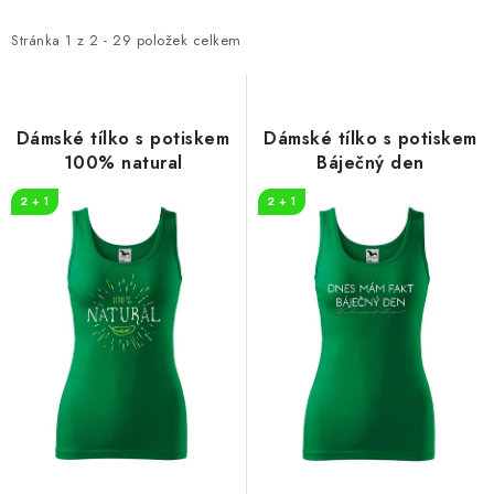
p
z
i
e
Stránka
1
z
2
-
29
položek celkem
s
n
p
í
r
p
Dámské tílko s potiskem
Dámské tílko s potiskem
o
r
100% natural
Báječný den
d
o
2 + 1
2 + 1
u
d
k
u
t
k
ů
t
ů