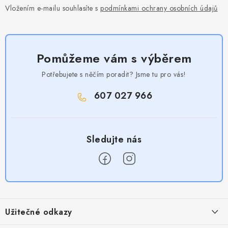
Vložením e-mailu souhlasíte s
podmínkami ochrany osobních údajů
Pomůžeme vám s výběrem
Potřebujete s něčím poradit? Jsme tu pro vás!
607 027 966
Z
á
Užitečné odkazy
p