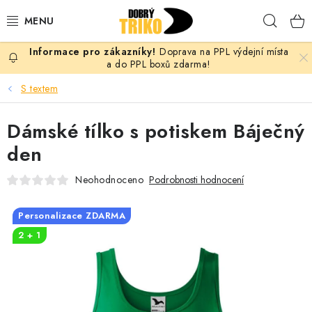
Přejít
Hleda
na
obsah
Doprava na PPL výdejní místa
PRO ŽENY
a do PPL boxů zdarma!
S textem
PRO MUŽE
Dámské tílko s potiskem Báječný
PRO DĚTI
den
DOPLŇKY
Neohodnoceno
Podrobnosti hodnocení
PRO PÁRY
Personalizace ZDARMA
2 + 1
VLASTNÍ MOTIV
TRIČKA