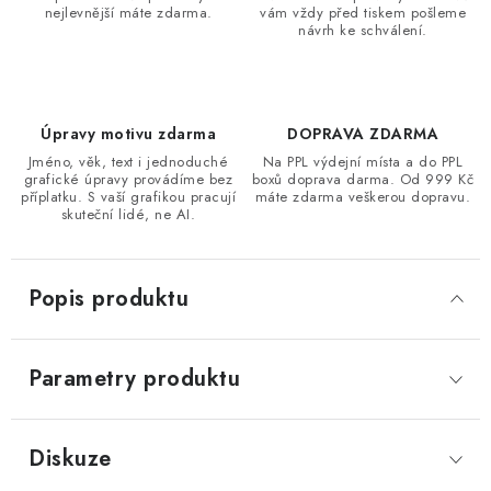
nejlevnější máte zdarma.
vám vždy před tiskem pošleme
návrh ke schválení.
Úpravy motivu zdarma
DOPRAVA ZDARMA
Jméno, věk, text i jednoduché
Na PPL výdejní místa a do PPL
grafické úpravy provádíme bez
boxů doprava darma. Od 999 Kč
příplatku. S vaší grafikou pracují
máte zdarma veškerou dopravu.
skuteční lidé, ne AI.
Popis produktu
Parametry produktu
Diskuze