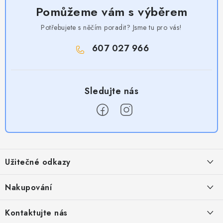
Pomůžeme vám s výběrem
Potřebujete s něčím poradit? Jsme tu pro vás!
607 027 966
Z
á
Užitečné odkazy
p
a
Obchodní podmínky
Nakupování
t
Zásady zpracování ochrany osobních údajů
í
Časté otázky
Kontaktujte nás
Provizní systém