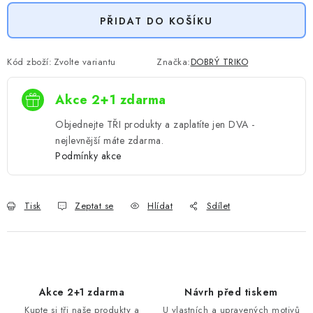
PŘIDAT DO KOŠÍKU
Kód zboží:
Zvolte variantu
Značka:
DOBRÝ TRIKO
Akce 2+1 zdarma
Objednejte TŘI produkty a zaplatíte jen DVA -
nejlevnější máte zdarma.
Podmínky akce
Tisk
Zeptat se
Hlídat
Sdílet
Akce 2+1 zdarma
Návrh před tiskem
Kupte si tři naše produkty a
U vlastních a upravených motivů