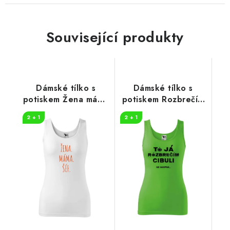
Související produkty
Dámské tílko s
Dámské tílko s
potiskem Žena máma
potiskem Rozbrečím
šéf
cibuli
2 + 1
2 + 1