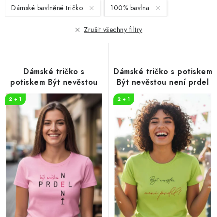
s
n
Dámské bavlněné tričko
100% bavlna
p
í
r
p
Zrušit všechny filtry
o
r
d
o
u
d
Dámské tričko s
Dámské tričko s potiskem
k
u
potiskem Být nevěstou
Být nevěstou není prdel
t
k
2 + 1
2 + 1
ů
t
ů