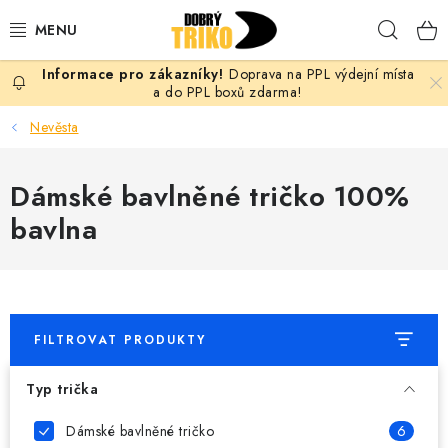
Přejít
Hleda
na
obsah
Doprava na PPL výdejní místa
PRO ŽENY
a do PPL boxů zdarma!
Nevěsta
PRO MUŽE
Dámské bavlněné tričko 100%
PRO DĚTI
bavlna
DOPLŇKY
PRO PÁRY
FILTROVAT PRODUKTY
VLASTNÍ MOTIV
Typ trička
TRIČKA
Dámské bavlněné tričko
6