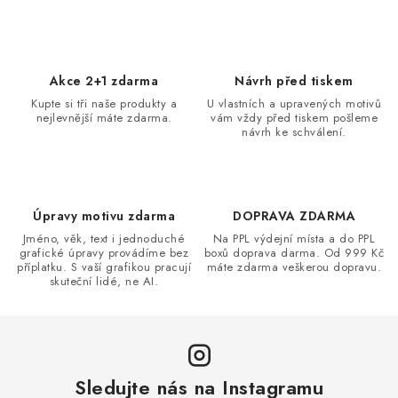
v
l
á
d
Akce 2+1 zdarma
Návrh před tiskem
a
Kupte si tři naše produkty a
U vlastních a upravených motivů
nejlevnější máte zdarma.
vám vždy před tiskem pošleme
c
návrh ke schválení.
í
p
r
v
Úpravy motivu zdarma
DOPRAVA ZDARMA
k
Jméno, věk, text i jednoduché
Na PPL výdejní místa a do PPL
grafické úpravy provádíme bez
boxů doprava darma. Od 999 Kč
y
příplatku. S vaší grafikou pracují
máte zdarma veškerou dopravu.
v
skuteční lidé, ne AI.
ý
p
i
s
Sledujte nás na Instagramu