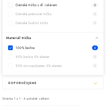
MIKINY
Dámské tričko s dl. rukávem
6
OKAMŽITĚ K ODBĚRU
Dámské prémiové tričko
0
Dámské funkční tričko
0
B2B
MÁM SRDCE POMÁHÁM
Materiál trička
100% bavlna
6
VÁNOCE
95% bavlna 5% elastan
0
PROVIZNÍ SYSTÉM
95% micropolyester 5% elastan
0
O nás
Časté otázky
Doprava a platba
V
Ř
Obchodní podmínky
DOPORUČUJEME
ý
a
Zásady zpracování ochrany osobních údajů
Napište nám
p
z
Kontakty
i
e
Stránka
1
z
1
-
6
položek celkem