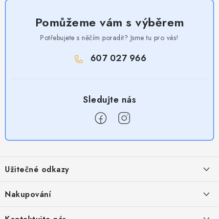
Pomůžeme vám s výběrem
Potřebujete s něčím poradit? Jsme tu pro vás!
607 027 966
Z
á
Užitečné odkazy
p
a
Obchodní podmínky
Nakupování
t
Zásady zpracování ochrany osobních údajů
í
Časté otázky