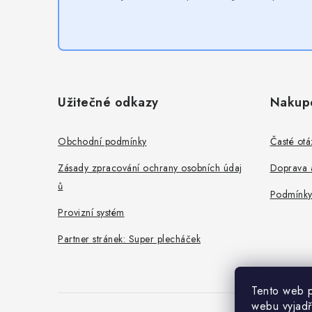
Z
á
Užitečné odkazy
Nakup
p
a
Obchodní podmínky
Časté otá
t
Zásady zpracování ochrany osobních údaj
Doprava a
ů
í
Podmínky
Provizní systém
Partner stránek: Super plecháček
Tento web p
webu vyjadř