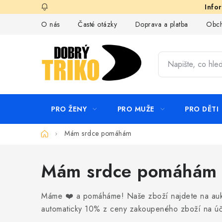
Přejít
na
O nás
Časté otázky
Doprava a platba
Obch
obsah
PRO ŽENY
PRO MUŽE
PRO DĚTI
Domů
Mám srdce pomáhám
Mám srdce pomáhám
Máme ❤️ a pomáháme! Naše zboží najdete na aukc
automaticky 10% z ceny zakoupeného zboží na ú