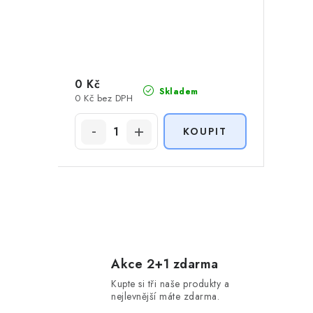
k
t
t
ů
ů
0 Kč
Skladem
0 Kč bez DPH
O
v
l
Akce 2+1 zdarma
Kupte si tři naše produkty a
á
nejlevnější máte zdarma.