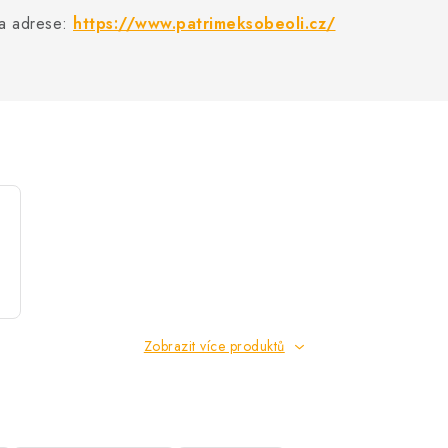
na adrese:
https://www.patrimeksobeoli.cz/
Zobrazit více produktů