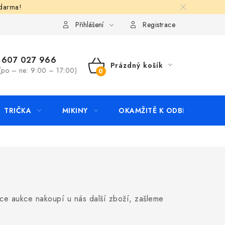
zdarma!
apište nám
Kontakty
Přihlášení
Registrace
607 027 966
Prázdný košík
(po – ne: 9:00 – 17:00)
NÁKUPNÍ
KOŠÍK
TRIČKA
MIKINY
OKAMŽITĚ K ODBĚRU
B
e aukce nakoupí u nás další zboží, zašleme