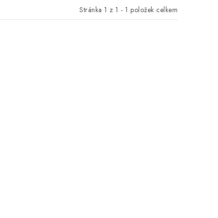
Stránka
1
z
1
-
1
položek celkem