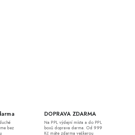
darma
DOPRAVA ZDARMA
oduché
Na PPL výdejní místa a do PPL
íme bez
boxů doprava darma. Od 999
ou
Kč máte zdarma veškerou