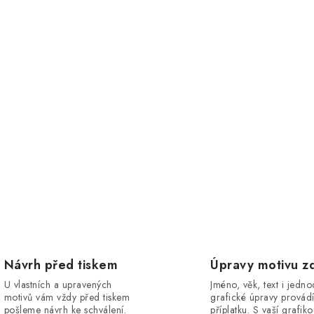
Návrh před tiskem
Úpravy motivu z
U vlastních a upravených
Jméno, věk, text i jedn
motivů vám vždy před tiskem
grafické úpravy provád
pošleme návrh ke schválení.
příplatku. S vaší grafik