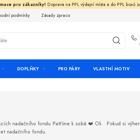
Doprava na PPL výdejní místa a do PPL boxů 
odní podmínky
Zásady zpracování ochrany osobních údajů
N
DOPLŇKY
PRO PÁRY
VLASTNÍ MOTIV
ích nadačního fondu Patříme k sobě ❤️ Oli. Pokud si výherc
čet nadačního fondu.