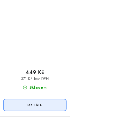
449 Kč
371 Kč bez DPH
Skladem
O