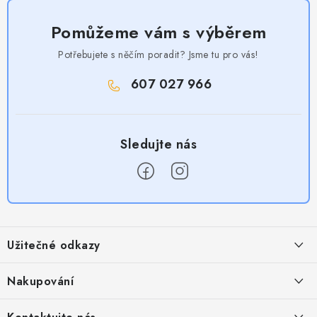
Pomůžeme vám s výběrem
Potřebujete s něčím poradit? Jsme tu pro vás!
607 027 966
Z
á
Užitečné odkazy
p
a
Obchodní podmínky
Nakupování
t
Zásady zpracování ochrany osobních údajů
í
Časté otázky