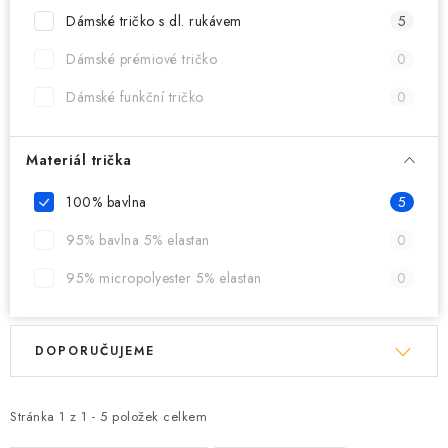
MIKINY
Dámské tričko s dl. rukávem
5
OKAMŽITĚ K ODBĚRU
Dámské prémiové tričko
0
Dámské funkční tričko
0
B2B
MÁM SRDCE POMÁHÁM
Materiál trička
100% bavlna
5
VÁNOCE
95% bavlna 5% elastan
0
PROVIZNÍ SYSTÉM
95% micropolyester 5% elastan
0
O nás
Časté otázky
Doprava a platba
V
Ř
Obchodní podmínky
DOPORUČUJEME
ý
a
Zásady zpracování ochrany osobních údajů
Napište nám
p
z
Kontakty
i
e
Stránka
1
z
1
-
5
položek celkem