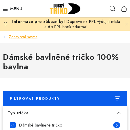
Přejít
Hleda
na
obsah
Doprava na PPL výdejní místa
PRO ŽENY
a do PPL boxů zdarma!
Zdravotní sestra
PRO MUŽE
Dámské bavlněné tričko 100%
PRO DĚTI
bavlna
DOPLŇKY
PRO PÁRY
FILTROVAT PRODUKTY
VLASTNÍ MOTIV
Typ trička
TRIČKA
Dámské bavlněné tričko
5