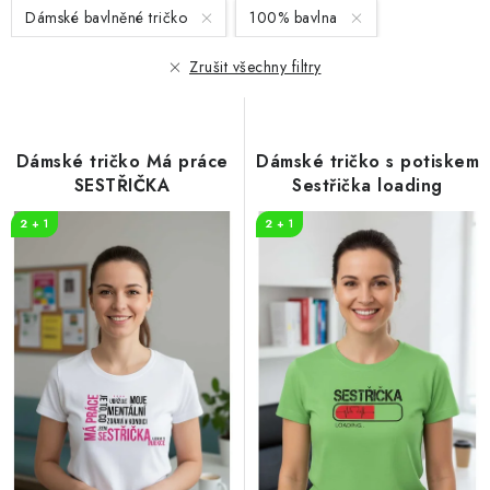
s
n
Dámské bavlněné tričko
100% bavlna
p
í
r
p
Zrušit všechny filtry
o
r
d
o
u
d
Dámské tričko Má práce
Dámské tričko s potiskem
k
u
SESTŘIČKA
Sestřička loading
t
k
2 + 1
2 + 1
ů
t
ů