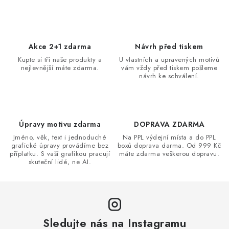
v
l
á
d
Akce 2+1 zdarma
Návrh před tiskem
a
Kupte si tři naše produkty a
U vlastních a upravených motivů
nejlevnější máte zdarma.
vám vždy před tiskem pošleme
c
návrh ke schválení.
í
p
r
v
Úpravy motivu zdarma
DOPRAVA ZDARMA
k
Jméno, věk, text i jednoduché
Na PPL výdejní místa a do PPL
grafické úpravy provádíme bez
boxů doprava darma. Od 999 Kč
y
příplatku. S vaší grafikou pracují
máte zdarma veškerou dopravu.
v
skuteční lidé, ne AI.
ý
p
i
s
Sledujte nás na Instagramu