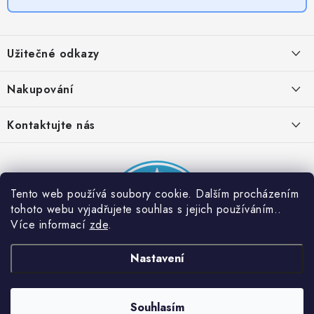
Z
á
Užitečné odkazy
p
a
Obchodní podmínky
Nakupování
t
Zásady zpracování ochrany osobních údajů
í
Časté otázky
Kontaktujte nás
Provizní systém
Doprava a platba
Napište nám
Partner stránek: Super plecháček
Podmínky akce 2 + 1 zdarma
Kontakty
Tento web používá soubory cookie. Dalším procházením
tohoto webu vyjadřujete souhlas s jejich používáním..
Více informací
zde
.
Nastavení
Souhlasím
Copyright 2026
Dobrý triko
. Všechna práva vyhrazena.