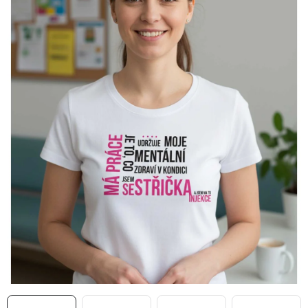
MIKINY
OKAMŽITĚ K ODBĚRU
B2B
MÁM SRDCE POMÁHÁM
VÁNOCE
PROVIZNÍ SYSTÉM
O nás
Časté otázky
Doprava a platba
Obchodní podmínky
Zásady zpracování ochrany osobních údajů
Napište nám
Kontakty