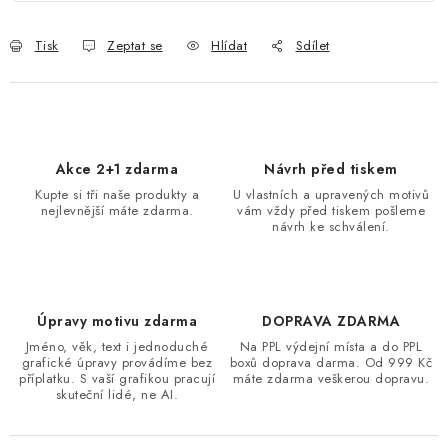
Tisk
Zeptat se
Hlídat
Sdílet
Akce 2+1 zdarma
Návrh před tiskem
Kupte si tři naše produkty a
U vlastních a upravených motivů
nejlevnější máte zdarma.
vám vždy před tiskem pošleme
návrh ke schválení.
Úpravy motivu zdarma
DOPRAVA ZDARMA
Jméno, věk, text i jednoduché
Na PPL výdejní místa a do PPL
grafické úpravy provádíme bez
boxů doprava darma. Od 999 Kč
příplatku. S vaší grafikou pracují
máte zdarma veškerou dopravu.
skuteční lidé, ne AI.