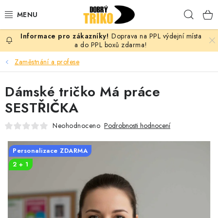
Přejít
Hleda
na
obsah
Doprava na PPL výdejní místa
PRO ŽENY
a do PPL boxů zdarma!
Zaměstnání a profese
PRO MUŽE
Dámské tričko Má práce
PRO DĚTI
SESTŘIČKA
DOPLŇKY
Neohodnoceno
Podrobnosti hodnocení
PRO PÁRY
Personalizace ZDARMA
2 + 1
VLASTNÍ MOTIV
TRIČKA