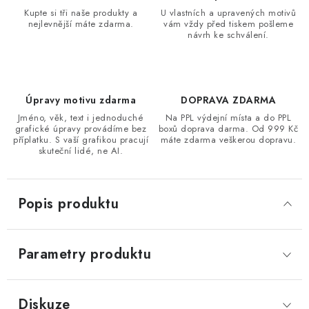
Kupte si tři naše produkty a
U vlastních a upravených motivů
nejlevnější máte zdarma.
vám vždy před tiskem pošleme
návrh ke schválení.
Úpravy motivu zdarma
DOPRAVA ZDARMA
Jméno, věk, text i jednoduché
Na PPL výdejní místa a do PPL
grafické úpravy provádíme bez
boxů doprava darma. Od 999 Kč
příplatku. S vaší grafikou pracují
máte zdarma veškerou dopravu.
skuteční lidé, ne AI.
Popis produktu
Parametry produktu
Diskuze