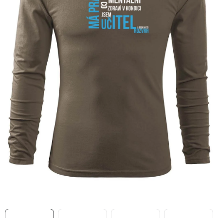
MIKINY
OKAMŽITĚ K ODBĚRU
B2B
MÁM SRDCE POMÁHÁM
VÁNOCE
PROVIZNÍ SYSTÉM
O nás
Časté otázky
Doprava a platba
Obchodní podmínky
Zásady zpracování ochrany osobních údajů
Napište nám
Kontakty