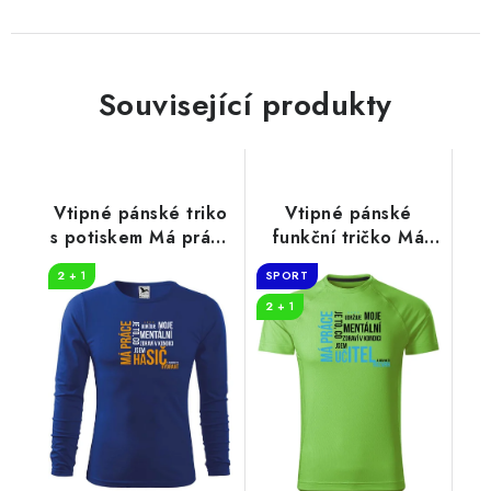
Související produkty
Vtipné pánské triko
Vtipné pánské
s potiskem Má práce
funkční tričko Má
hasič
práce UČITEL
2 + 1
SPORT
2 + 1