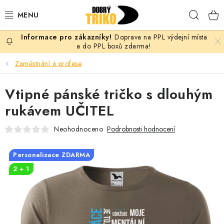
Přejít
Hleda
na
obsah
Doprava na PPL výdejní místa
PRO ŽENY
a do PPL boxů zdarma!
Zaměstnání a profese
PRO MUŽE
Vtipné pánské tričko s dlouhým
PRO DĚTI
rukávem UČITEL
DOPLŇKY
Neohodnoceno
Podrobnosti hodnocení
PRO PÁRY
Personalizace ZDARMA
2 + 1
VLASTNÍ MOTIV
TRIČKA