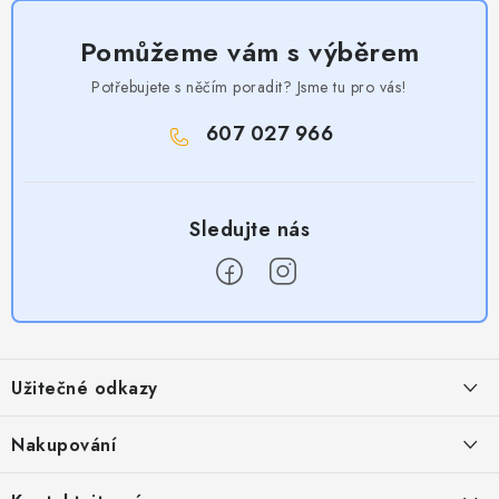
Pomůžeme vám s výběrem
Potřebujete s něčím poradit? Jsme tu pro vás!
607 027 966
Z
á
Užitečné odkazy
p
a
Obchodní podmínky
Nakupování
t
Zásady zpracování ochrany osobních údajů
í
Časté otázky