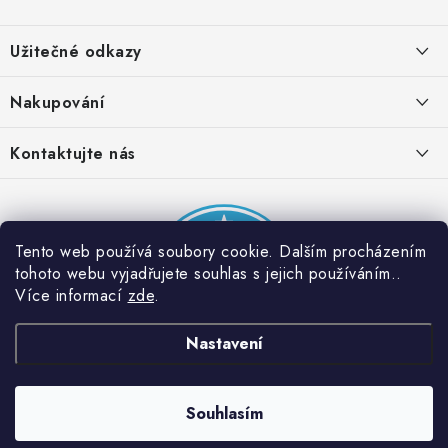
Z
á
Užitečné odkazy
p
a
Obchodní podmínky
Nakupování
t
Zásady zpracování ochrany osobních údajů
í
Časté otázky
Kontaktujte nás
Provizní systém
Doprava a platba
Napište nám
Partner stránek: Super plecháček
Podmínky akce 2 + 1 zdarma
Kontakty
Tento web používá soubory cookie. Dalším procházením
tohoto webu vyjadřujete souhlas s jejich používáním..
Více informací
zde
.
Nastavení
Souhlasím
Copyright 2026
Dobrý triko
. Všechna práva vyhrazena.
Vytvořil Shoptet