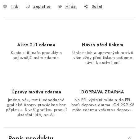
Tisk
Zeptat se
Hlídat
Sdílet
Akce 2+1 zdarma
Návrh před tiskem
Kupte si tři naše produkty a
U vlastních a upravených motivů
nejlevnější máte zdarma.
vám vždy před tiskem pošleme
návrh ke schválení.
Úpravy motivu zdarma
DOPRAVA ZDARMA
Jméno, věk, text i jednoduché
Na PPL výdejní místa a do PPL
grafické úpravy provádíme bez
boxů doprava darma. Od 999 Kč
příplatku. S vaší grafikou pracují
máte zdarma veškerou dopravu.
skuteční lidé, ne AI.
Popis produktu