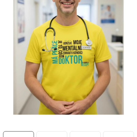
MIKINY
OKAMŽITĚ K ODBĚRU
B2B
MÁM SRDCE POMÁHÁM
VÁNOCE
PROVIZNÍ SYSTÉM
O nás
Časté otázky
Doprava a platba
Obchodní podmínky
Zásady zpracování ochrany osobních údajů
Napište nám
Kontakty