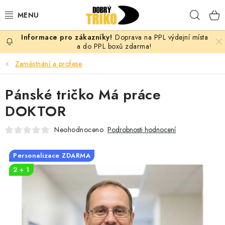
Přejít
Hleda
na
obsah
Doprava na PPL výdejní místa
PRO ŽENY
a do PPL boxů zdarma!
Zaměstnání a profese
PRO MUŽE
Pánské tričko Má práce
PRO DĚTI
DOKTOR
DOPLŇKY
Neohodnoceno
Podrobnosti hodnocení
PRO PÁRY
Personalizace ZDARMA
2 + 1
VLASTNÍ MOTIV
TRIČKA