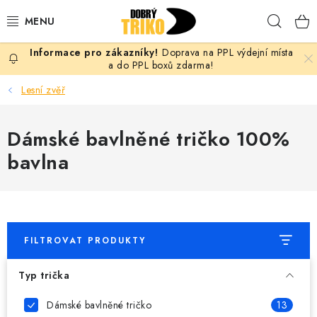
Přejít
Hleda
na
obsah
Doprava na PPL výdejní místa
PRO ŽENY
a do PPL boxů zdarma!
Lesní zvěř
PRO MUŽE
Dámské bavlněné tričko 100%
PRO DĚTI
bavlna
DOPLŇKY
PRO PÁRY
FILTROVAT PRODUKTY
VLASTNÍ MOTIV
Typ trička
TRIČKA
Dámské bavlněné tričko
13