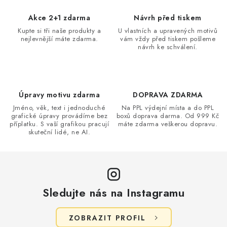
á
d
Akce 2+1 zdarma
Návrh před tiskem
a
Kupte si tři naše produkty a
U vlastních a upravených motivů
nejlevnější máte zdarma.
vám vždy před tiskem pošleme
c
návrh ke schválení.
í
p
r
v
Úpravy motivu zdarma
DOPRAVA ZDARMA
k
Jméno, věk, text i jednoduché
Na PPL výdejní místa a do PPL
grafické úpravy provádíme bez
boxů doprava darma. Od 999 Kč
y
příplatku. S vaší grafikou pracují
máte zdarma veškerou dopravu.
v
skuteční lidé, ne AI.
ý
p
i
s
Sledujte nás na Instagramu
u
ZOBRAZIT PROFIL