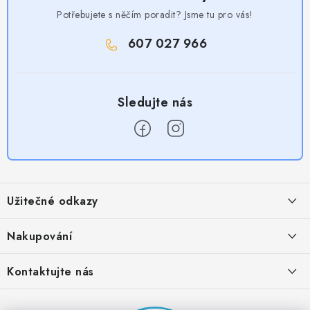
Potřebujete s něčím poradit? Jsme tu pro vás!
607 027 966
Z
á
Užitečné odkazy
p
a
Obchodní podmínky
Nakupování
t
Zásady zpracování ochrany osobních údajů
í
Časté otázky
Kontaktujte nás
Provizní systém
Doprava a platba
Napište nám
Partner stránek: Super plecháček