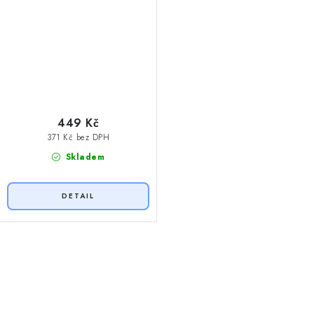
449 Kč
371 Kč bez DPH
Skladem
O
v
l