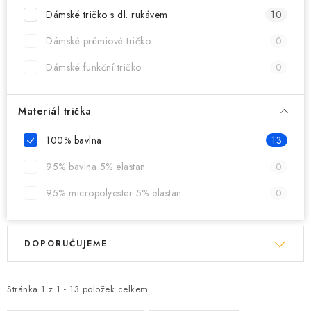
MIKINY
Dámské tričko s dl. rukávem
10
OKAMŽITĚ K ODBĚRU
Dámské prémiové tričko
0
Dámské funkční tričko
0
B2B
MÁM SRDCE POMÁHÁM
Materiál trička
100% bavlna
13
VÁNOCE
95% bavlna 5% elastan
0
PROVIZNÍ SYSTÉM
95% micropolyester 5% elastan
0
O nás
Časté otázky
Doprava a platba
V
Ř
Obchodní podmínky
DOPORUČUJEME
ý
a
Zásady zpracování ochrany osobních údajů
Napište nám
p
z
Kontakty
i
e
Stránka
1
z
1
-
13
položek celkem