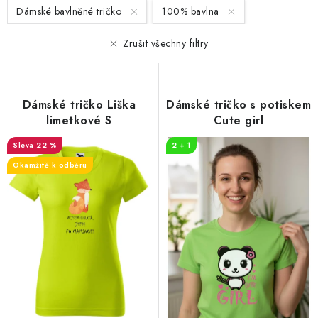
s
n
Dámské bavlněné tričko
100% bavlna
p
í
r
p
Zrušit všechny filtry
o
r
d
o
u
d
Dámské tričko Liška
Dámské tričko s potiskem
k
u
limetkové S
Cute girl
t
k
22 %
2 + 1
ů
t
Okamžitě k odběru
ů