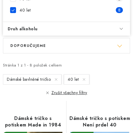
40 let
8
Druh alkoholu
V
Ř
DOPORUČUJEME
ý
a
p
z
i
e
Stránka
1
z
1
-
8
položek celkem
s
n
Dámské bavlněné tričko
40 let
p
í
r
p
Zrušit všechny filtry
o
r
d
o
u
d
Dámské tričko s
Dámské tričko s potiskem
k
u
potiskem Made in 1984
Není prdel 40