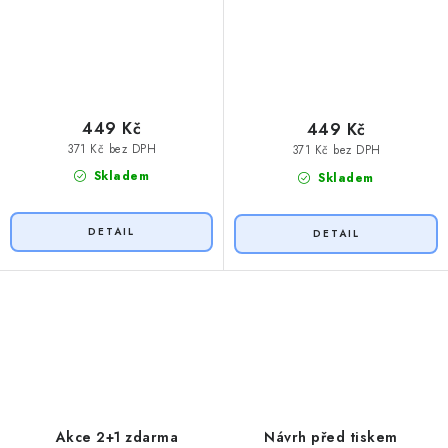
449 Kč
449 Kč
371 Kč bez DPH
371 Kč bez DPH
Skladem
Skladem
O
v
l
á
d
Akce 2+1 zdarma
Návrh před tiskem