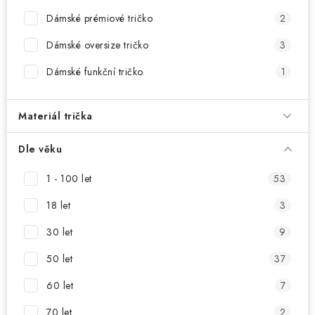
MIKINY
Dámské prémiové tričko
2
OKAMŽITĚ K ODBĚRU
Dámské oversize tričko
3
Dámské funkční tričko
1
B2B
MÁM SRDCE POMÁHÁM
Materiál trička
VÁNOCE
Dle věku
1 - 100 let
53
PROVIZNÍ SYSTÉM
18 let
3
O nás
Časté otázky
Doprava a platba
30 let
9
Obchodní podmínky
50 let
37
Zásady zpracování ochrany osobních údajů
Napište nám
60 let
7
Kontakty
70 let
2