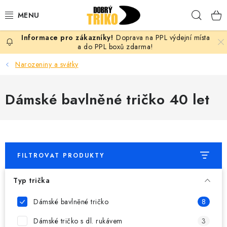
Přejít
Hleda
na
obsah
Doprava na PPL výdejní místa
PRO ŽENY
a do PPL boxů zdarma!
Narozeniny a svátky
PRO MUŽE
Dámské bavlněné tričko 40 let
PRO DĚTI
DOPLŇKY
PRO PÁRY
FILTROVAT PRODUKTY
VLASTNÍ MOTIV
Typ trička
TRIČKA
Dámské bavlněné tričko
8
Dámské tričko s dl. rukávem
3