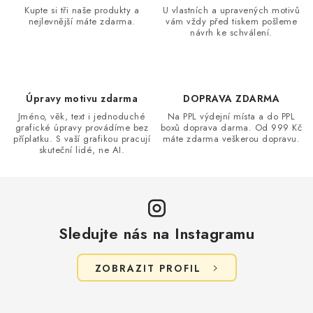
a
Kupte si tři naše produkty a
U vlastních a upravených motivů
nejlevnější máte zdarma.
vám vždy před tiskem pošleme
c
návrh ke schválení.
í
p
r
v
Úpravy motivu zdarma
DOPRAVA ZDARMA
k
Jméno, věk, text i jednoduché
Na PPL výdejní místa a do PPL
grafické úpravy provádíme bez
boxů doprava darma. Od 999 Kč
y
příplatku. S vaší grafikou pracují
máte zdarma veškerou dopravu.
v
skuteční lidé, ne AI.
ý
p
i
s
Sledujte nás na Instagramu
u
ZOBRAZIT PROFIL