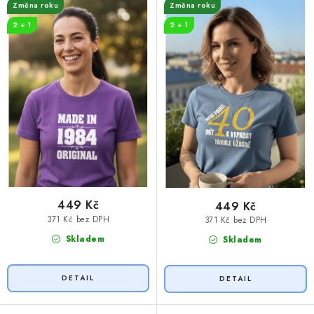
t
k
Změna roku
Změna roku
ů
t
2 + 1
2 + 1
ů
449 Kč
449 Kč
371 Kč bez DPH
371 Kč bez DPH
Skladem
Skladem