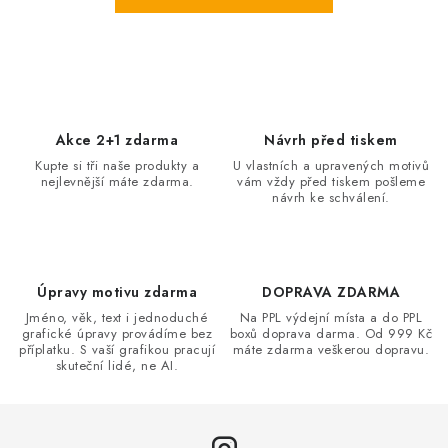
Akce 2+1 zdarma
Návrh před tiskem
Kupte si tři naše produkty a
U vlastních a upravených motivů
nejlevnější máte zdarma.
vám vždy před tiskem pošleme
návrh ke schválení.
Úpravy motivu zdarma
DOPRAVA ZDARMA
Jméno, věk, text i jednoduché
Na PPL výdejní místa a do PPL
grafické úpravy provádíme bez
boxů doprava darma. Od 999 Kč
příplatku. S vaší grafikou pracují
máte zdarma veškerou dopravu.
skuteční lidé, ne AI.