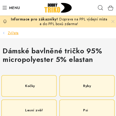
Přejít
Hleda
na
obsah
Doprava na PPL výdejní místa
PRO ŽENY
a do PPL boxů zdarma!
Zvířata
PRO MUŽE
Dámské bavlněné tričko 95%
PRO DĚTI
micropolyester 5% elastan
DOPLŇKY
PRO PÁRY
Kočky
Ryby
VLASTNÍ MOTIV
TRIČKA
Lesní zvěř
Psi