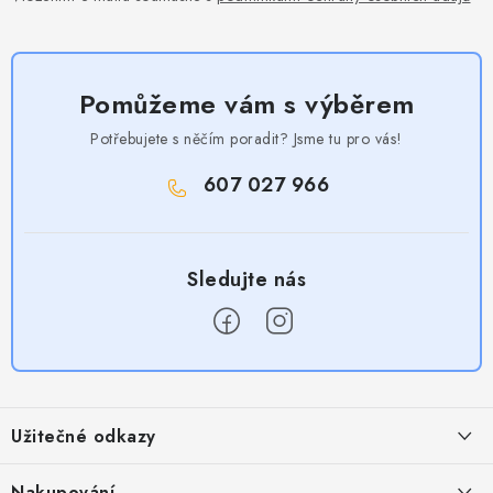
Pomůžeme vám s výběrem
Potřebujete s něčím poradit? Jsme tu pro vás!
607 027 966
Z
á
Užitečné odkazy
p
a
Obchodní podmínky
Nakupování