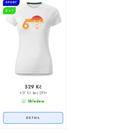
t
k
SPORT
ů
t
2 + 1
ů
529 Kč
437 Kč bez DPH
Skladem