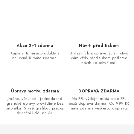
O
v
l
á
d
Akce 2+1 zdarma
Návrh před tiskem
a
Kupte si tři naše produkty a
U vlastních a upravených motivů
nejlevnější máte zdarma.
vám vždy před tiskem pošleme
c
návrh ke schválení.
í
p
r
v
Úpravy motivu zdarma
DOPRAVA ZDARMA
k
Jméno, věk, text i jednoduché
Na PPL výdejní místa a do PPL
grafické úpravy provádíme bez
boxů doprava darma. Od 999 Kč
y
příplatku. S vaší grafikou pracují
máte zdarma veškerou dopravu.
v
skuteční lidé, ne AI.
ý
p