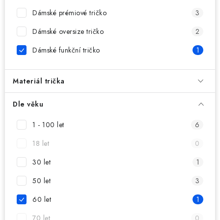
MIKINY
Dámské prémiové tričko
3
OKAMŽITĚ K ODBĚRU
Dámské oversize tričko
2
Dámské funkční tričko
1
B2B
MÁM SRDCE POMÁHÁM
Materiál trička
VÁNOCE
Dle věku
1 - 100 let
6
PROVIZNÍ SYSTÉM
18 let
0
O nás
Časté otázky
Doprava a platba
30 let
1
Obchodní podmínky
50 let
3
Zásady zpracování ochrany osobních údajů
Napište nám
60 let
1
Kontakty
70 let
0