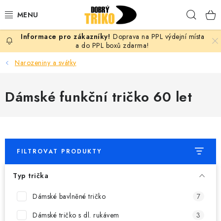
Přejít
Hleda
na
obsah
Doprava na PPL výdejní místa
PRO ŽENY
a do PPL boxů zdarma!
Narozeniny a svátky
PRO MUŽE
Dámské funkční tričko 60 let
PRO DĚTI
DOPLŇKY
PRO PÁRY
FILTROVAT PRODUKTY
VLASTNÍ MOTIV
Typ trička
TRIČKA
Dámské bavlněné tričko
7
Dámské tričko s dl. rukávem
3