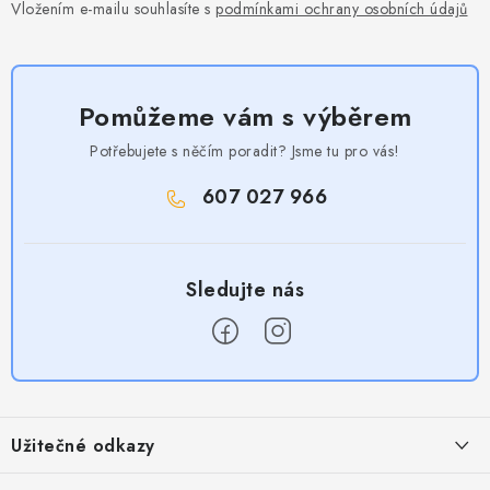
Vložením e-mailu souhlasíte s
podmínkami ochrany osobních údajů
Pomůžeme vám s výběrem
Potřebujete s něčím poradit? Jsme tu pro vás!
607 027 966
Z
á
Užitečné odkazy
p
a
Obchodní podmínky