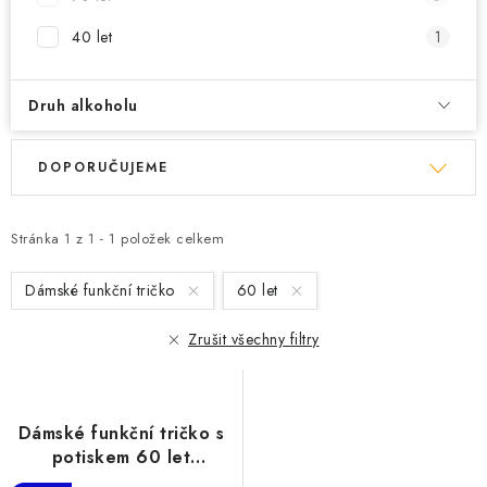
40 let
1
Druh alkoholu
V
Ř
DOPORUČUJEME
ý
a
p
z
i
e
Stránka
1
z
1
-
1
položek celkem
s
n
Dámské funkční tričko
60 let
p
í
r
p
Zrušit všechny filtry
o
r
d
o
u
d
Dámské funkční tričko s
k
u
potiskem 60 let
myslivost