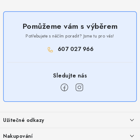
Pomůžeme vám s výběrem
Potřebujete s něčím poradit? Jsme tu pro vás!
607 027 966
Z
á
Užitečné odkazy
p
a
Obchodní podmínky
Nakupování