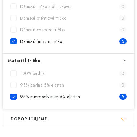
MIKINY
Dámské tričko s dl. rukávem
0
OKAMŽITĚ K ODBĚRU
Dámské prémiové tričko
0
Dámské oversize tričko
0
B2B
Dámské funkční tričko
5
MÁM SRDCE POMÁHÁM
Materiál trička
VÁNOCE
100% bavlna
0
PROVIZNÍ SYSTÉM
95% bavlna 5% elastan
0
95% micropolyester 5% elastan
5
O nás
Časté otázky
Doprava a platba
Obchodní podmínky
V
Ř
Zásady zpracování ochrany osobních údajů
Napište nám
DOPORUČUJEME
ý
a
Kontakty
p
z