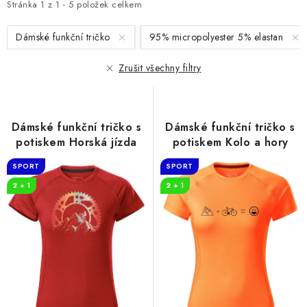
i
e
Stránka
1
z
1
-
5
položek celkem
s
n
Dámské funkční tričko
95% micropolyester 5% elastan
p
í
r
p
Zrušit všechny filtry
o
r
d
o
u
d
Dámské funkční tričko s
Dámské funkční tričko s
k
u
potiskem Horská jízda
potiskem Kolo a hory
t
k
SPORT
SPORT
ů
t
2 + 1
2 + 1
ů