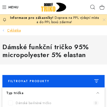
Přejít
Hleda
na
obsah
Doprava na PPL výdejní místa
PRO ŽENY
a do PPL boxů zdarma!
Cyklistika
PRO MUŽE
Dámské funkční tričko 95%
PRO DĚTI
micropolyester 5% elastan
DOPLŇKY
PRO PÁRY
FILTROVAT PRODUKTY
VLASTNÍ MOTIV
Typ trička
TRIČKA
Dámské bavlněné tričko
0