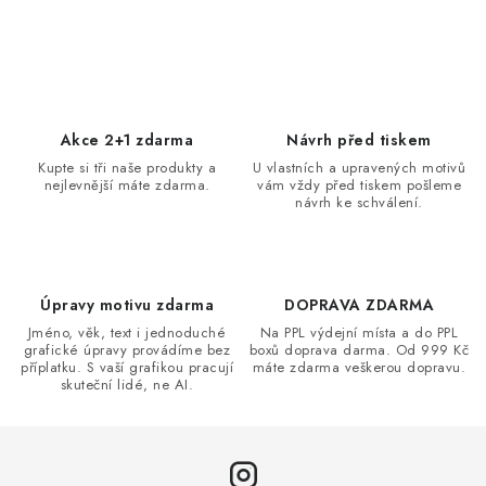
O
v
l
á
d
Akce 2+1 zdarma
Návrh před tiskem
a
Kupte si tři naše produkty a
U vlastních a upravených motivů
nejlevnější máte zdarma.
vám vždy před tiskem pošleme
c
návrh ke schválení.
í
p
r
v
Úpravy motivu zdarma
DOPRAVA ZDARMA
k
Jméno, věk, text i jednoduché
Na PPL výdejní místa a do PPL
grafické úpravy provádíme bez
boxů doprava darma. Od 999 Kč
y
příplatku. S vaší grafikou pracují
máte zdarma veškerou dopravu.
v
skuteční lidé, ne AI.
ý
p
i