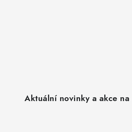
v
ý
p
i
s
u
Aktuální novinky a akce na 