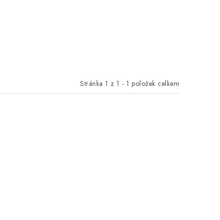
Stránka
1
z
1
-
1
položek celkem