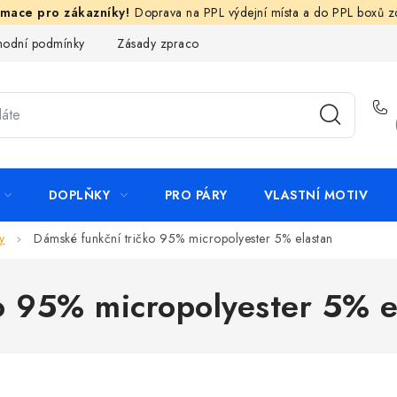
Doprava na PPL výdejní místa a do PPL boxů 
odní podmínky
Zásady zpracování ochrany osobních údajů
N
DOPLŇKY
PRO PÁRY
VLASTNÍ MOTIV
y
Dámské funkční tričko 95% micropolyester 5% elastan
o 95% micropolyester 5% e