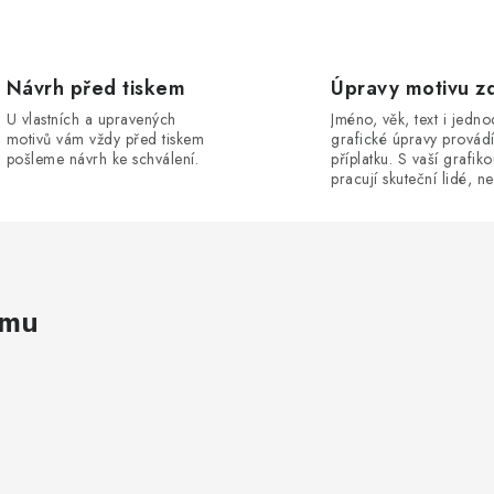
Návrh před tiskem
Úpravy motivu z
U vlastních a upravených
Jméno, věk, text i jedn
motivů vám vždy před tiskem
grafické úpravy provád
pošleme návrh ke schválení.
příplatku. S vaší grafik
pracují skuteční lidé, ne
amu