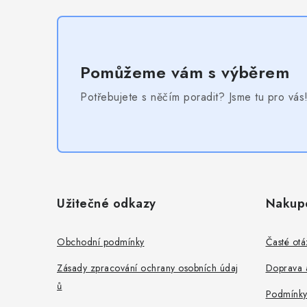
Pomůžeme vám s výběrem
Potřebujete s něčím poradit? Jsme tu pro vás
Z
á
Užitečné odkazy
Nakup
p
a
Obchodní podmínky
Časté otá
t
Zásady zpracování ochrany osobních údaj
Doprava a
ů
í
Podmínky