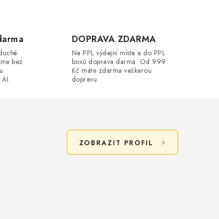
darma
DOPRAVA ZDARMA
oduché
Na PPL výdejní místa a do PPL
íme bez
boxů doprava darma. Od 999
ou
Kč máte zdarma veškerou
 AI.
dopravu.
ZOBRAZIT PROFIL