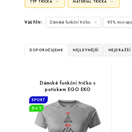
TYP TRIČKA
MATERIÁL TRIČKA
Váš filtr:
Dámské funkční tričko
95% micropol
Ř
DOPORUČUJEME
NEJLEVNĚJŠÍ
NEJDRAŽŠÍ
a
V
z
ý
e
Dámské funkční tričko s
p
potiskem EGO EKO
n
i
SPORT
í
2 + 1
s
p
p
r