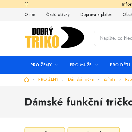
Přejít
na
O nás
Časté otázky
Doprava a platba
Obch
obsah
PRO ŽENY
PRO MUŽE
PRO DĚTI
Domů
PRO ŽENY
Dámská trička
Zvířata
Ryb
Dámské funkční tričk