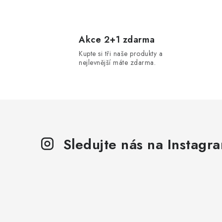
O
v
l
Akce 2+1 zdarma
Kupte si tři naše produkty a
á
nejlevnější máte zdarma.
d
a
c
í
p
Sledujte nás na Instagr
r
v
k
y