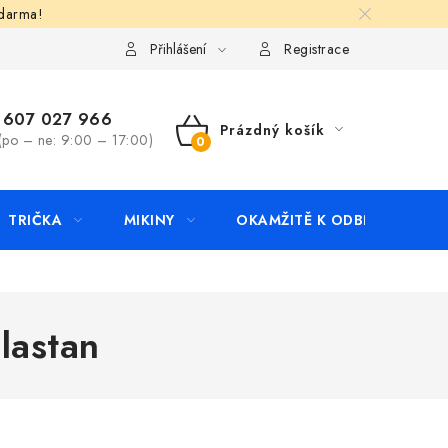
zdarma!
apište nám
Kontakty
Přihlášení
Registrace
607 027 966
Prázdný košík
(po – ne: 9:00 – 17:00)
NÁKUPNÍ
KOŠÍK
TRIČKA
MIKINY
OKAMŽITĚ K ODBĚRU
B
lastan