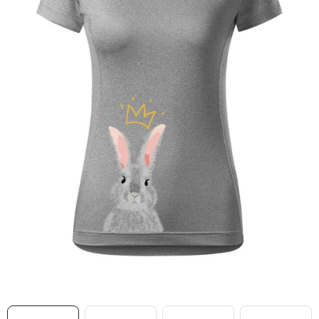
MIKINY
OKAMŽITĚ K ODBĚRU
B2B
MÁM SRDCE POMÁHÁM
VÁNOCE
PROVIZNÍ SYSTÉM
O nás
Časté otázky
Doprava a platba
Obchodní podmínky
Zásady zpracování ochrany osobních údajů
Napište nám
Kontakty