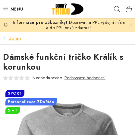
Přejít
Hleda
na
obsah
Doprava na PPL výdejní místa
PRO ŽENY
a do PPL boxů zdarma!
Zvířata
PRO MUŽE
Dámské funkční tričko Králík s
PRO DĚTI
korunkou
DOPLŇKY
Neohodnoceno
Podrobnosti hodnocení
PRO PÁRY
SPORT
Personalizace ZDARMA
VLASTNÍ MOTIV
2 + 1
TRIČKA