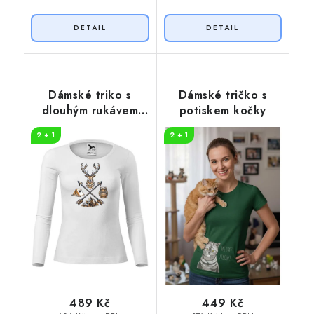
Dámské triko s
Dámské tričko s
dlouhým rukávem
potiskem kočky
Jelen a šípy
2 + 1
2 + 1
489 Kč
449 Kč