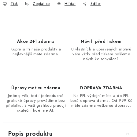
Tisk
Zeptat se
Hlídat
Sdílet
Akce 2+1 zdarma
Návrh před tiskem
Kupte si tři naše produkty a
U vlastních a upravených motivů
nejlevnější máte zdarma.
vám vždy před tiskem pošleme
návrh ke schválení.
Úpravy motivu zdarma
DOPRAVA ZDARMA
Jméno, věk, text i jednoduché
Na PPL výdejní místa a do PPL
grafické úpravy provádíme bez
boxů doprava darma. Od 999 Kč
příplatku. S vaší grafikou pracují
máte zdarma veškerou dopravu.
skuteční lidé, ne AI.
Popis produktu