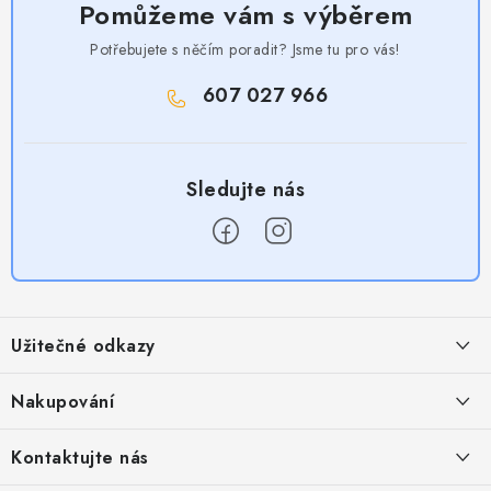
Pomůžeme vám s výběrem
Potřebujete s něčím poradit? Jsme tu pro vás!
607 027 966
Z
á
Užitečné odkazy
p
a
Obchodní podmínky
Nakupování
t
Zásady zpracování ochrany osobních údajů
í
Časté otázky
Kontaktujte nás
Provizní systém
Doprava a platba