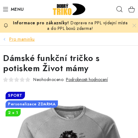
Přejít
Hleda
na
obsah
Doprava na PPL výdejní místa
PRO ŽENY
a do PPL boxů zdarma!
Pro maminku
PRO MUŽE
Dámské funkční tričko s
PRO DĚTI
potiskem Život mámy
DOPLŇKY
Neohodnoceno
Podrobnosti hodnocení
PRO PÁRY
SPORT
Personalizace ZDARMA
VLASTNÍ MOTIV
2 + 1
TRIČKA