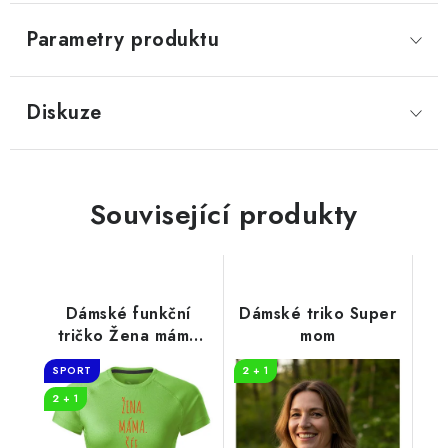
Parametry produktu
Diskuze
Související produkty
Dámské funkční
Dámské triko Super
tričko Žena máma
mom
šéf
SPORT
2 + 1
2 + 1