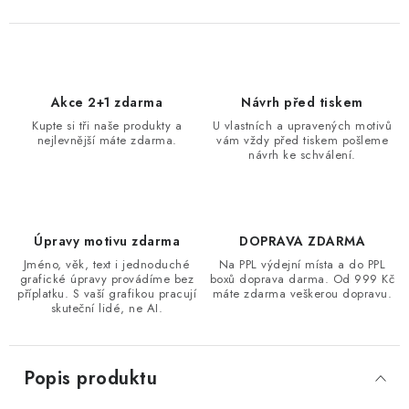
Akce 2+1 zdarma
Návrh před tiskem
Kupte si tři naše produkty a
U vlastních a upravených motivů
nejlevnější máte zdarma.
vám vždy před tiskem pošleme
návrh ke schválení.
Úpravy motivu zdarma
DOPRAVA ZDARMA
Jméno, věk, text i jednoduché
Na PPL výdejní místa a do PPL
grafické úpravy provádíme bez
boxů doprava darma. Od 999 Kč
příplatku. S vaší grafikou pracují
máte zdarma veškerou dopravu.
skuteční lidé, ne AI.
Popis produktu