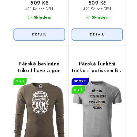
509 Kč
509 Kč
421 Kč bez DPH
421 Kč bez DPH
Skladem
Skladem
Pánské bavlněné
Pánské funkční
triko I have a gun
tričko s potiskem Být
táta
2 + 1
SPORT
2 + 1