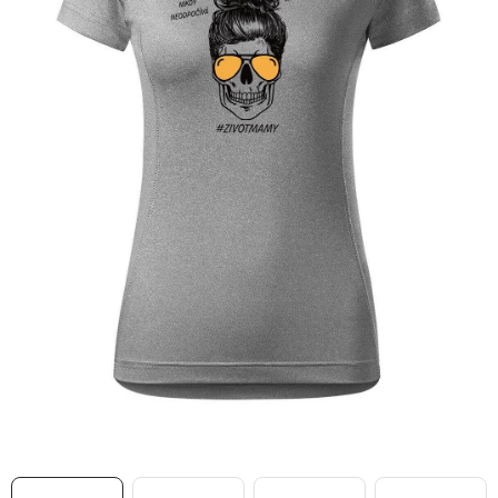
MIKINY
OKAMŽITĚ K ODBĚRU
B2B
MÁM SRDCE POMÁHÁM
VÁNOCE
PROVIZNÍ SYSTÉM
O nás
Časté otázky
Doprava a platba
Obchodní podmínky
Zásady zpracování ochrany osobních údajů
Napište nám
Kontakty