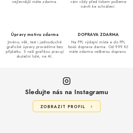
nejlevnější máte zdarma.
vám vždy před tiskem pošleme
c
návrh ke schválení.
í
p
r
v
Úpravy motivu zdarma
DOPRAVA ZDARMA
k
Jméno, věk, text i jednoduché
Na PPL výdejní místa a do PPL
grafické úpravy provádíme bez
boxů doprava darma. Od 999 Kč
y
příplatku. S vaší grafikou pracují
máte zdarma veškerou dopravu.
v
skuteční lidé, ne AI.
ý
p
i
s
Sledujte nás na Instagramu
u
ZOBRAZIT PROFIL