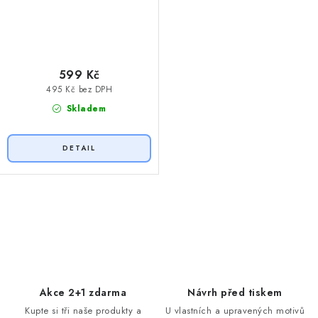
599 Kč
495 Kč bez DPH
Skladem
O
v
l
á
d
Akce 2+1 zdarma
Návrh před tiskem
a
Kupte si tři naše produkty a
U vlastních a upravených motivů