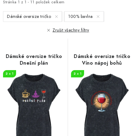
i
e
Stránka
1
z
1
-
11
položek celkem
s
n
Dámské oversize tričko
100% bavlna
p
í
r
p
Zrušit všechny filtry
o
r
d
o
u
d
Dámské oversize tričko
Dámské oversize tričko
k
u
Dnešní plán
Víno nápoj bohů
t
k
2 + 1
2 + 1
ů
t
ů