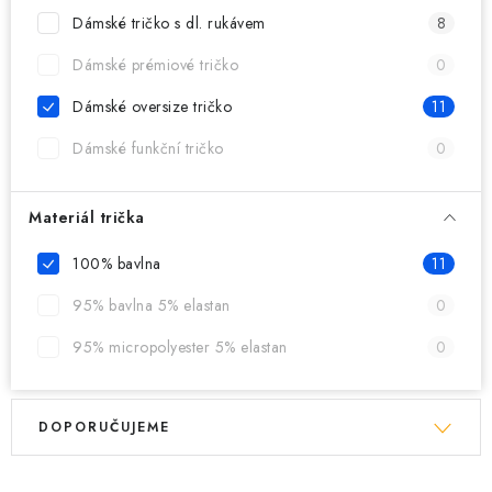
MIKINY
Dámské tričko s dl. rukávem
8
OKAMŽITĚ K ODBĚRU
Dámské prémiové tričko
0
Dámské oversize tričko
11
B2B
Dámské funkční tričko
0
MÁM SRDCE POMÁHÁM
Materiál trička
VÁNOCE
100% bavlna
11
PROVIZNÍ SYSTÉM
95% bavlna 5% elastan
0
95% micropolyester 5% elastan
0
O nás
Časté otázky
Doprava a platba
Obchodní podmínky
V
Ř
Zásady zpracování ochrany osobních údajů
Napište nám
DOPORUČUJEME
ý
a
Kontakty
p
z