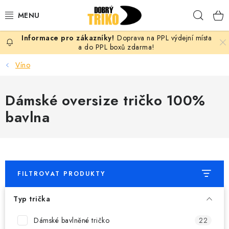
Přejít
Hleda
na
obsah
Doprava na PPL výdejní místa
PRO ŽENY
a do PPL boxů zdarma!
Víno
PRO MUŽE
Dámské oversize tričko 100%
PRO DĚTI
bavlna
DOPLŇKY
PRO PÁRY
FILTROVAT PRODUKTY
VLASTNÍ MOTIV
Typ trička
TRIČKA
Dámské bavlněné tričko
22