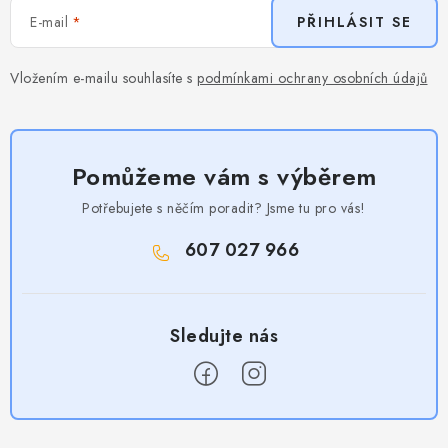
E-mail
PŘIHLÁSIT SE
Vložením e-mailu souhlasíte s
podmínkami ochrany osobních údajů
Pomůžeme vám s výběrem
Potřebujete s něčím poradit? Jsme tu pro vás!
607 027 966
Z