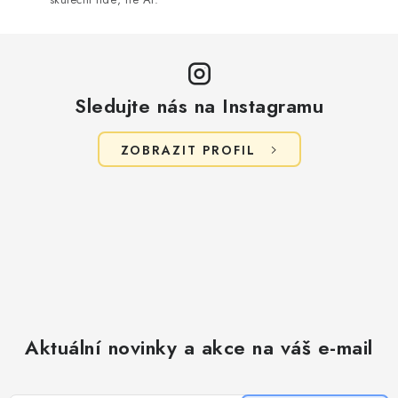
v
ý
p
i
s
Sledujte nás na Instagramu
u
ZOBRAZIT PROFIL
Aktuální novinky a akce na váš e-mail