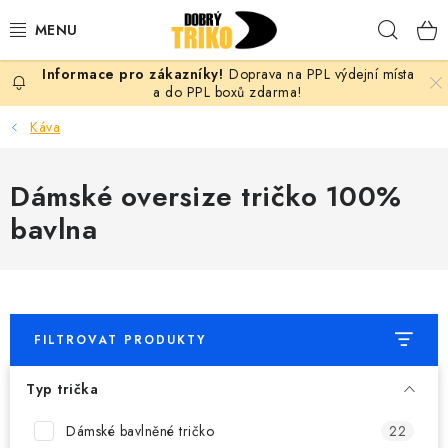
Přejít
Hleda
na
obsah
Doprava na PPL výdejní místa
PRO ŽENY
a do PPL boxů zdarma!
Káva
PRO MUŽE
Dámské oversize tričko 100%
PRO DĚTI
bavlna
DOPLŇKY
PRO PÁRY
FILTROVAT PRODUKTY
VLASTNÍ MOTIV
Typ trička
TRIČKA
Dámské bavlněné tričko
22