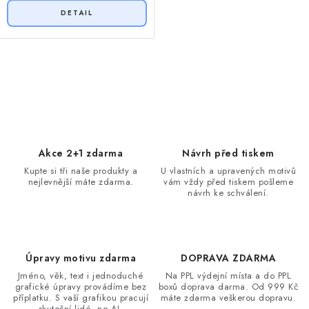
O
v
l
á
d
Akce 2+1 zdarma
Návrh před tiskem
a
Kupte si tři naše produkty a
U vlastních a upravených motivů
nejlevnější máte zdarma.
vám vždy před tiskem pošleme
c
návrh ke schválení.
í
p
r
v
Úpravy motivu zdarma
DOPRAVA ZDARMA
k
Jméno, věk, text i jednoduché
Na PPL výdejní místa a do PPL
grafické úpravy provádíme bez
boxů doprava darma. Od 999 Kč
y
příplatku. S vaší grafikou pracují
máte zdarma veškerou dopravu.
skuteční lidé, ne AI.