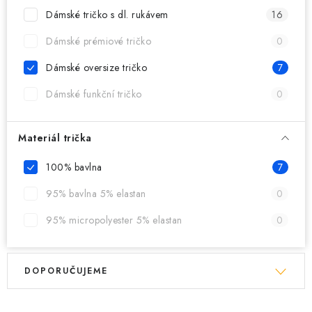
MIKINY
Dámské tričko s dl. rukávem
16
OKAMŽITĚ K ODBĚRU
Dámské prémiové tričko
0
Dámské oversize tričko
7
B2B
Dámské funkční tričko
0
MÁM SRDCE POMÁHÁM
Materiál trička
VÁNOCE
100% bavlna
7
PROVIZNÍ SYSTÉM
95% bavlna 5% elastan
0
95% micropolyester 5% elastan
0
O nás
Časté otázky
Doprava a platba
Obchodní podmínky
V
Ř
Zásady zpracování ochrany osobních údajů
Napište nám
DOPORUČUJEME
ý
a
Kontakty
p
z