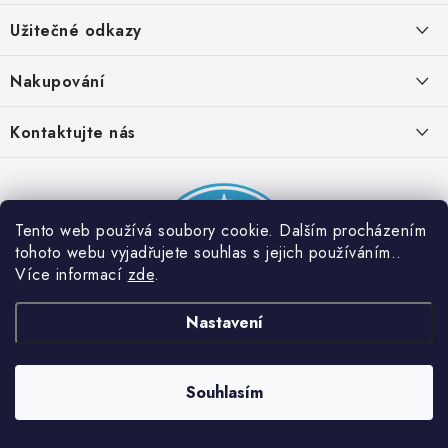
á
Užitečné odkazy
p
a
Obchodní podmínky
Nakupování
t
Zásady zpracování ochrany osobních údajů
í
Časté otázky
Kontaktujte nás
Provizní systém
Doprava a platba
Napište nám
Partner stránek: Super plecháček
Podmínky akce 2 + 1 zdarma
Kontakty
Tento web používá soubory cookie. Dalším procházením
tohoto webu vyjadřujete souhlas s jejich používáním..
Více informací
zde
.
Nastavení
Souhlasím
Copyright 2026
Dobrý triko
. Všechna práva vyhrazena.
Vytvořil Shoptet