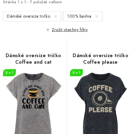
i
e
Stránka
1
z
1
-
7
položek celkem
s
n
Dámské oversize tričko
100% bavlna
p
í
r
p
Zrušit všechny filtry
o
r
d
o
u
d
Dámské oversize tričko
Dámské oversize tričko
k
u
Coffee and cat
Coffee please
t
k
2 + 1
2 + 1
ů
t
ů