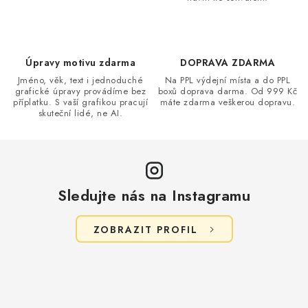
í
p
r
v
Úpravy motivu zdarma
DOPRAVA ZDARMA
k
Jméno, věk, text i jednoduché
Na PPL výdejní místa a do PPL
grafické úpravy provádíme bez
boxů doprava darma. Od 999 Kč
y
příplatku. S vaší grafikou pracují
máte zdarma veškerou dopravu.
v
skuteční lidé, ne AI.
ý
p
i
s
Sledujte nás na Instagramu
u
ZOBRAZIT PROFIL