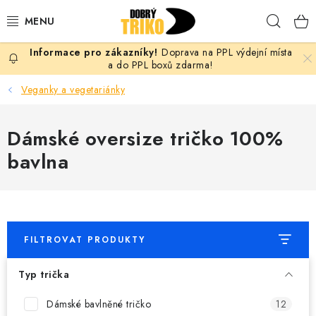
Přejít
Hleda
na
obsah
Doprava na PPL výdejní místa
PRO ŽENY
a do PPL boxů zdarma!
Veganky a vegetariánky
PRO MUŽE
Dámské oversize tričko 100%
PRO DĚTI
bavlna
DOPLŇKY
PRO PÁRY
FILTROVAT PRODUKTY
VLASTNÍ MOTIV
Typ trička
TRIČKA
Dámské bavlněné tričko
12