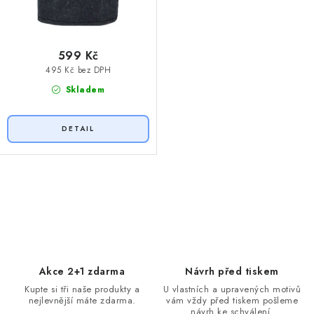
599 Kč
495 Kč bez DPH
Skladem
O
v
l
á
d
Akce 2+1 zdarma
Návrh před tiskem
a
Kupte si tři naše produkty a
U vlastních a upravených motivů
nejlevnější máte zdarma.
vám vždy před tiskem pošleme
c
návrh ke schválení.