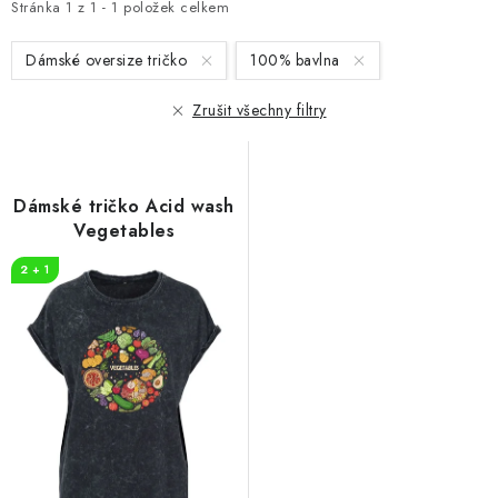
i
e
Stránka
1
z
1
-
1
položek celkem
s
n
Dámské oversize tričko
100% bavlna
p
í
r
p
Zrušit všechny filtry
o
r
d
o
u
d
Dámské tričko Acid wash
k
u
Vegetables
t
k
2 + 1
ů
t
ů