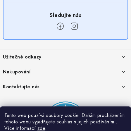
Z
á
Užitečné odkazy
p
a
Obchodní podmínky
Nakupování
t
Zásady zpracování ochrany osobních údajů
í
Časté otázky
Kontaktujte nás
Provizní systém
Doprava a platba
Napište nám
Partner stránek: Super plecháček
Podmínky akce 2 + 1 zdarma
Kontakty
Tento web používá soubory cookie. Dalším procházením
tohoto webu vyjadřujete souhlas s jejich používáním..
Více informací
zde
.