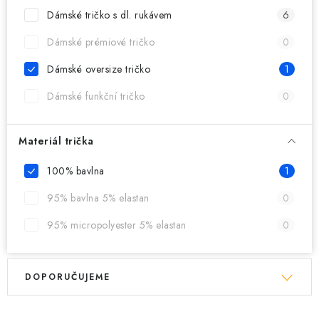
MIKINY
Dámské tričko s dl. rukávem
6
OKAMŽITĚ K ODBĚRU
Dámské prémiové tričko
0
Dámské oversize tričko
1
B2B
Dámské funkční tričko
0
MÁM SRDCE POMÁHÁM
Materiál trička
VÁNOCE
100% bavlna
1
PROVIZNÍ SYSTÉM
95% bavlna 5% elastan
0
95% micropolyester 5% elastan
0
O nás
Časté otázky
Doprava a platba
Obchodní podmínky
V
Ř
Zásady zpracování ochrany osobních údajů
Napište nám
DOPORUČUJEME
ý
a
Kontakty
p
z