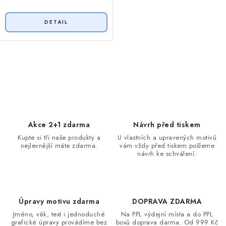
O
v
l
á
d
Akce 2+1 zdarma
Návrh před tiskem
a
Kupte si tři naše produkty a
U vlastních a upravených motivů
nejlevnější máte zdarma.
vám vždy před tiskem pošleme
c
návrh ke schválení.
í
p
r
v
Úpravy motivu zdarma
DOPRAVA ZDARMA
k
Jméno, věk, text i jednoduché
Na PPL výdejní místa a do PPL
grafické úpravy provádíme bez
boxů doprava darma. Od 999 Kč