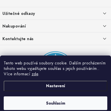
Z
á
Užitečné odkazy
p
a
Obchodní podmínky
Nakupování
t
Zásady zpracování ochrany osobních údajů
í
Časté otázky
Kontaktujte nás
Provizní systém
Doprava a platba
Napište nám
Partner stránek: Super plecháček
Podmínky akce 2 + 1 zdarma
Kontakty
Tento web používá soubory cookie. Dalším procházením
tohoto webu vyjadřujete souhlas s jejich používáním..
Více informací
zde
.
Nastavení
Souhlasím
Copyright 2026
Dobrý triko
. Všechna práva vyhrazena.
Vytvořil Shoptet