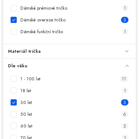
MIKINY
Dámské prémiové tričko
1
OKAMŽITĚ K ODBĚRU
Dámské oversize tričko
3
Dámské funkční tričko
1
B2B
MÁM SRDCE POMÁHÁM
Materiál trička
VÁNOCE
Dle věku
1 - 100 let
11
PROVIZNÍ SYSTÉM
18 let
1
O nás
Časté otázky
Doprava a platba
30 let
3
Obchodní podmínky
50 let
6
Zásady zpracování ochrany osobních údajů
Napište nám
60 let
2
Kontakty
70 let
1