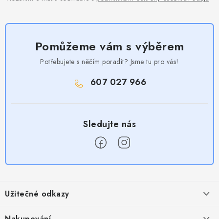
Pomůžeme vám s výběrem
Potřebujete s něčím poradit? Jsme tu pro vás!
607 027 966
Z
á
Užitečné odkazy
p
a
Obchodní podmínky
Nakupování