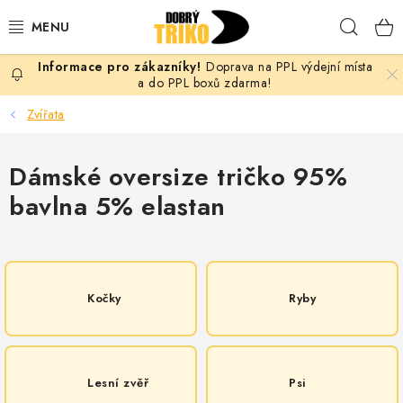
Přejít
Hleda
na
obsah
Doprava na PPL výdejní místa
PRO ŽENY
a do PPL boxů zdarma!
Zvířata
PRO MUŽE
Dámské oversize tričko 95%
PRO DĚTI
bavlna 5% elastan
DOPLŇKY
PRO PÁRY
Kočky
Ryby
VLASTNÍ MOTIV
TRIČKA
Lesní zvěř
Psi