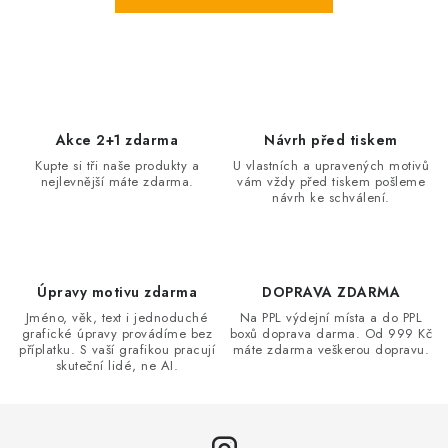
Akce 2+1 zdarma
Návrh před tiskem
Kupte si tři naše produkty a
U vlastních a upravených motivů
nejlevnější máte zdarma.
vám vždy před tiskem pošleme
návrh ke schválení.
Úpravy motivu zdarma
DOPRAVA ZDARMA
Jméno, věk, text i jednoduché
Na PPL výdejní místa a do PPL
grafické úpravy provádíme bez
boxů doprava darma. Od 999 Kč
příplatku. S vaší grafikou pracují
máte zdarma veškerou dopravu.
skuteční lidé, ne AI.