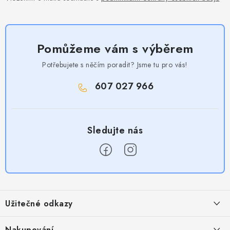
Pomůžeme vám s výběrem
Potřebujete s něčím poradit? Jsme tu pro vás!
607 027 966
Z
á
Užitečné odkazy
p
a
Obchodní podmínky
Nakupování