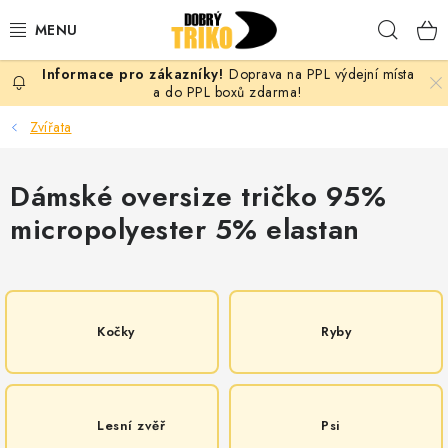
Přejít
Hleda
na
obsah
Doprava na PPL výdejní místa
PRO ŽENY
a do PPL boxů zdarma!
Zvířata
PRO MUŽE
Dámské oversize tričko 95%
PRO DĚTI
micropolyester 5% elastan
DOPLŇKY
PRO PÁRY
Kočky
Ryby
VLASTNÍ MOTIV
TRIČKA
Lesní zvěř
Psi