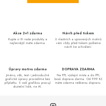
Akce 2+1 zdarma
Návrh před tiskem
Kupte si tři naše produkty a
U vlastních a upravených motivů
nejlevnější máte zdarma.
vám vždy před tiskem pošleme
návrh ke schválení.
Úpravy motivu zdarma
DOPRAVA ZDARMA
Jméno, věk, text i jednoduché
Na PPL výdejní místa a do PPL
grafické úpravy provádíme bez
boxů doprava darma. Od 999 Kč
příplatku. S vaší grafikou pracují
máte zdarma veškerou dopravu.
skuteční lidé, ne AI.