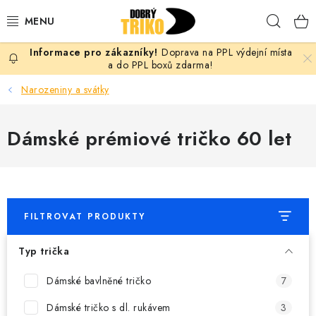
Přejít
Hleda
na
obsah
Doprava na PPL výdejní místa
PRO ŽENY
a do PPL boxů zdarma!
Narozeniny a svátky
PRO MUŽE
Dámské prémiové tričko 60 let
PRO DĚTI
DOPLŇKY
PRO PÁRY
FILTROVAT PRODUKTY
VLASTNÍ MOTIV
Typ trička
TRIČKA
Dámské bavlněné tričko
7
Dámské tričko s dl. rukávem
3