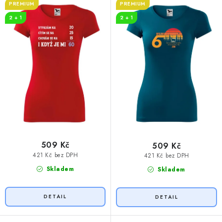
t
k
PREMIUM
PREMIUM
ů
t
2 + 1
2 + 1
ů
509 Kč
509 Kč
421 Kč bez DPH
421 Kč bez DPH
Skladem
Skladem