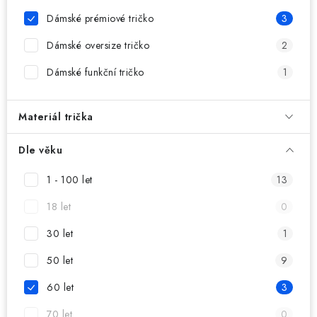
MIKINY
Dámské prémiové tričko
3
OKAMŽITĚ K ODBĚRU
Dámské oversize tričko
2
Dámské funkční tričko
1
B2B
MÁM SRDCE POMÁHÁM
Materiál trička
VÁNOCE
Dle věku
1 - 100 let
13
PROVIZNÍ SYSTÉM
18 let
0
O nás
Časté otázky
Doprava a platba
30 let
1
Obchodní podmínky
50 let
9
Zásady zpracování ochrany osobních údajů
Napište nám
60 let
3
Kontakty
70 let
0