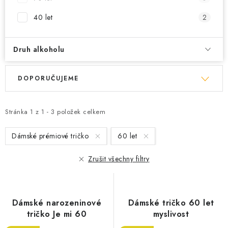
40 let
2
Druh alkoholu
V
Ř
DOPORUČUJEME
ý
a
p
z
i
e
Stránka
1
z
1
-
3
položek celkem
s
n
Dámské prémiové tričko
60 let
p
í
r
p
Zrušit všechny filtry
o
r
d
o
u
d
Dámské narozeninové
Dámské tričko 60 let
k
u
tričko Je mi 60
myslivost