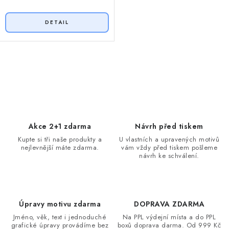
O
v
l
á
d
Akce 2+1 zdarma
Návrh před tiskem
a
Kupte si tři naše produkty a
U vlastních a upravených motivů
nejlevnější máte zdarma.
vám vždy před tiskem pošleme
c
návrh ke schválení.
í
p
r
v
Úpravy motivu zdarma
DOPRAVA ZDARMA
k
Jméno, věk, text i jednoduché
Na PPL výdejní místa a do PPL
grafické úpravy provádíme bez
boxů doprava darma. Od 999 Kč