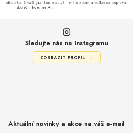
y
příplatku. S vaší grafikou pracují
máte zdarma veškerou dopravu.
v
skuteční lidé, ne AI.
ý
p
i
s
Sledujte nás na Instagramu
u
ZOBRAZIT PROFIL
Aktuální novinky a akce na váš e-mail