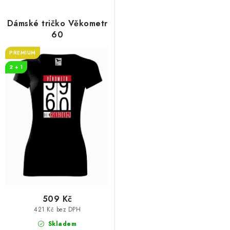
Dámské tričko Věkometr
60
PREMIUM
2 + 1
509 Kč
421 Kč bez DPH
Skladem