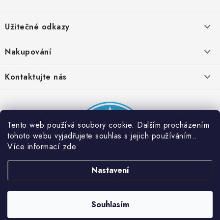
Z
á
Užitečné odkazy
p
a
Obchodní podmínky
Nakupování
t
Zásady zpracování ochrany osobních údajů
í
Časté otázky
Kontaktujte nás
Provizní systém
Doprava a platba
Napište nám
Partner stránek: Super plecháček
Podmínky akce 2 + 1 zdarma
Kontakty
Tento web používá soubory cookie. Dalším procházením
tohoto webu vyjadřujete souhlas s jejich používáním..
Více informací
zde
.
Nastavení
Souhlasím
Copyright 2026
Dobrý triko
. Všechna práva vyhrazena.
Vytvořil Shoptet