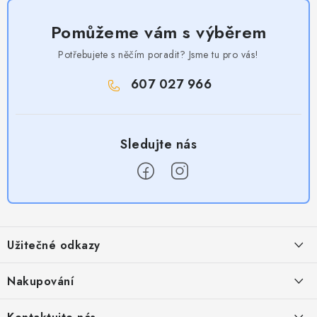
Pomůžeme vám s výběrem
Potřebujete s něčím poradit? Jsme tu pro vás!
607 027 966
Z
á
Užitečné odkazy
p
a
Obchodní podmínky
Nakupování
t
Zásady zpracování ochrany osobních údajů
í
Časté otázky