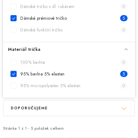
MIKINY
Dámské tričko s dl. rukávem
0
OKAMŽITĚ K ODBĚRU
Dámské prémiové tričko
5
Dámské funkční tričko
0
B2B
MÁM SRDCE POMÁHÁM
Materiál trička
100% bavlna
0
VÁNOCE
95% bavlna 5% elastan
5
PROVIZNÍ SYSTÉM
95% micropolyester 5% elastan
0
O nás
Časté otázky
Doprava a platba
V
Ř
Obchodní podmínky
DOPORUČUJEME
ý
a
Zásady zpracování ochrany osobních údajů
Napište nám
p
z
Kontakty
i
e
Stránka
1
z
1
-
5
položek celkem