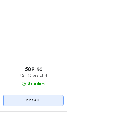
509 Kč
421 Kč bez DPH
Skladem
O