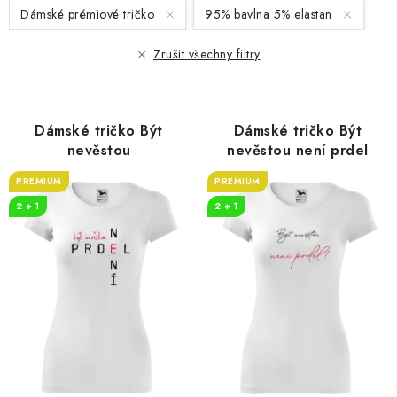
s
n
Dámské prémiové tričko
95% bavlna 5% elastan
p
í
r
p
Zrušit všechny filtry
o
r
d
o
u
d
Dámské tričko Být
Dámské tričko Být
k
u
nevěstou
nevěstou není prdel
t
k
PREMIUM
PREMIUM
ů
t
2 + 1
2 + 1
ů