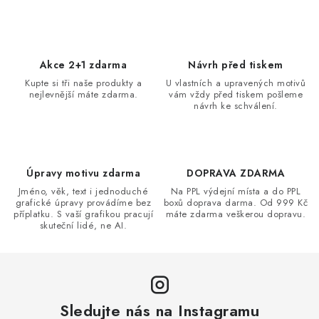
v
l
á
d
Akce 2+1 zdarma
Návrh před tiskem
a
Kupte si tři naše produkty a
U vlastních a upravených motivů
nejlevnější máte zdarma.
vám vždy před tiskem pošleme
c
návrh ke schválení.
í
p
r
v
Úpravy motivu zdarma
DOPRAVA ZDARMA
k
Jméno, věk, text i jednoduché
Na PPL výdejní místa a do PPL
grafické úpravy provádíme bez
boxů doprava darma. Od 999 Kč
y
příplatku. S vaší grafikou pracují
máte zdarma veškerou dopravu.
v
skuteční lidé, ne AI.
ý
p
i
s
Sledujte nás na Instagramu