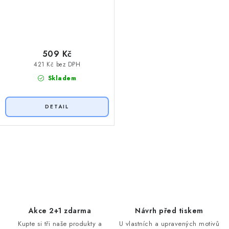
509 Kč
421 Kč bez DPH
Skladem
O
v
l
á
d
Akce 2+1 zdarma
Návrh před tiskem
a
Kupte si tři naše produkty a
U vlastních a upravených motivů