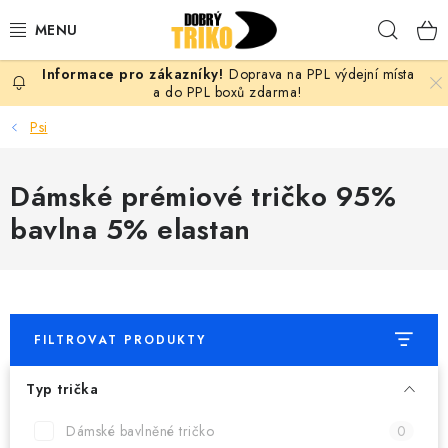
Přejít
Hleda
na
obsah
Doprava na PPL výdejní místa
PRO ŽENY
a do PPL boxů zdarma!
Psi
PRO MUŽE
Dámské prémiové tričko 95%
PRO DĚTI
bavlna 5% elastan
DOPLŇKY
PRO PÁRY
FILTROVAT PRODUKTY
VLASTNÍ MOTIV
Typ trička
TRIČKA
Dámské bavlněné tričko
0