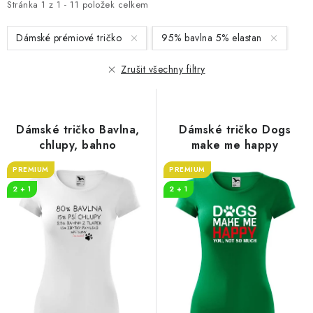
i
e
Stránka
1
z
1
-
11
položek celkem
s
n
Dámské prémiové tričko
95% bavlna 5% elastan
p
í
r
p
Zrušit všechny filtry
o
r
d
o
u
d
Dámské tričko Bavlna,
Dámské tričko Dogs
k
u
chlupy, bahno
make me happy
t
k
PREMIUM
PREMIUM
ů
t
2 + 1
2 + 1
ů