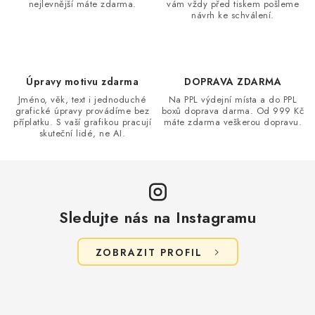
nejlevnější máte zdarma.
vám vždy před tiskem pošleme
c
návrh ke schválení.
í
p
r
v
Úpravy motivu zdarma
DOPRAVA ZDARMA
k
Jméno, věk, text i jednoduché
Na PPL výdejní místa a do PPL
grafické úpravy provádíme bez
boxů doprava darma. Od 999 Kč
y
příplatku. S vaší grafikou pracují
máte zdarma veškerou dopravu.
v
skuteční lidé, ne AI.
ý
p
i
s
Sledujte nás na Instagramu
u
ZOBRAZIT PROFIL