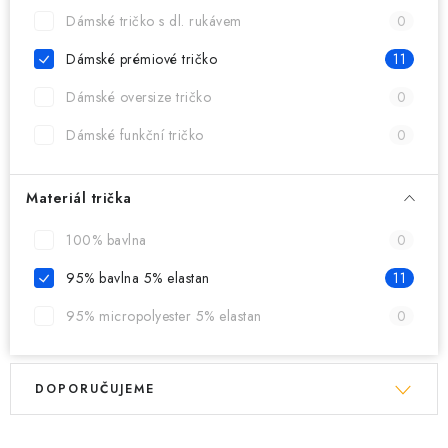
MIKINY
Dámské tričko s dl. rukávem
0
OKAMŽITĚ K ODBĚRU
Dámské prémiové tričko
11
Dámské oversize tričko
0
B2B
Dámské funkční tričko
0
MÁM SRDCE POMÁHÁM
Materiál trička
VÁNOCE
100% bavlna
0
PROVIZNÍ SYSTÉM
95% bavlna 5% elastan
11
95% micropolyester 5% elastan
0
O nás
Časté otázky
Doprava a platba
Obchodní podmínky
V
Ř
Zásady zpracování ochrany osobních údajů
Napište nám
DOPORUČUJEME
ý
a
Kontakty
p
z