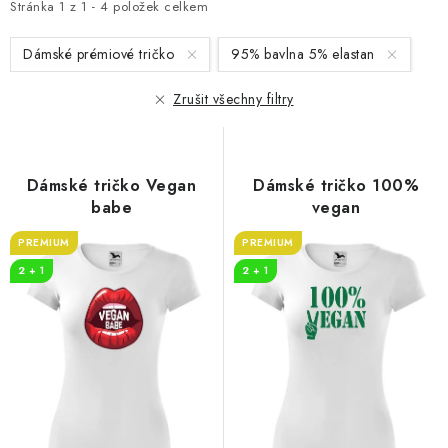
i
e
Stránka
1
z
1
-
4
položek celkem
s
n
Dámské prémiové tričko
95% bavlna 5% elastan
p
í
r
p
Zrušit všechny filtry
o
r
d
o
u
d
Dámské tričko Vegan
Dámské tričko 100%
k
u
babe
vegan
t
k
PREMIUM
PREMIUM
ů
t
2 + 1
2 + 1
ů