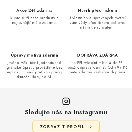
á
d
Akce 2+1 zdarma
Návrh před tiskem
a
Kupte si tři naše produkty a
U vlastních a upravených motivů
nejlevnější máte zdarma.
vám vždy před tiskem pošleme
c
návrh ke schválení.
í
p
r
v
Úpravy motivu zdarma
DOPRAVA ZDARMA
k
Jméno, věk, text i jednoduché
Na PPL výdejní místa a do PPL
grafické úpravy provádíme bez
boxů doprava darma. Od 999 Kč
y
příplatku. S vaší grafikou pracují
máte zdarma veškerou dopravu.
v
skuteční lidé, ne AI.
ý
p
i
s
Sledujte nás na Instagramu
u
ZOBRAZIT PROFIL