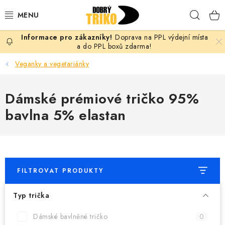
Přejít
Hleda
na
obsah
Doprava na PPL výdejní místa
PRO ŽENY
a do PPL boxů zdarma!
Veganky a vegetariánky
PRO MUŽE
Dámské prémiové tričko 95%
PRO DĚTI
bavlna 5% elastan
DOPLŇKY
PRO PÁRY
FILTROVAT PRODUKTY
VLASTNÍ MOTIV
Typ trička
TRIČKA
Dámské bavlněné tričko
0