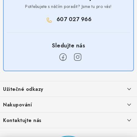
Potřebujete s něčím poradit? Jsme tu pro vás!
607 027 966
Z
á
Užitečné odkazy
p
a
Obchodní podmínky
Nakupování
t
Zásady zpracování ochrany osobních údajů
í
Časté otázky
Kontaktujte nás
Provizní systém
Doprava a platba
Napište nám
Partner stránek: Super plecháček