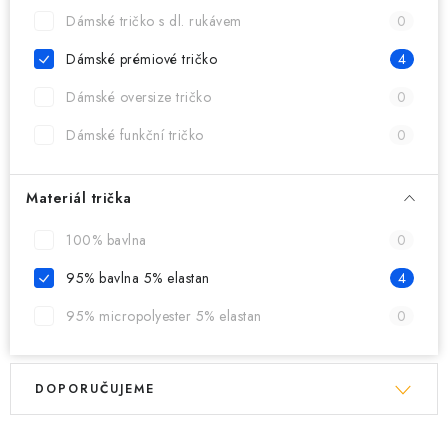
MIKINY
Dámské tričko s dl. rukávem
0
OKAMŽITĚ K ODBĚRU
Dámské prémiové tričko
4
Dámské oversize tričko
0
B2B
Dámské funkční tričko
0
MÁM SRDCE POMÁHÁM
Materiál trička
VÁNOCE
100% bavlna
0
PROVIZNÍ SYSTÉM
95% bavlna 5% elastan
4
95% micropolyester 5% elastan
0
O nás
Časté otázky
Doprava a platba
Obchodní podmínky
V
Ř
Zásady zpracování ochrany osobních údajů
Napište nám
DOPORUČUJEME
ý
a
Kontakty
p
z