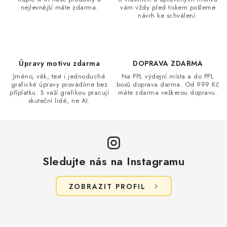
u
nejlevnější máte zdarma.
vám vždy před tiskem pošleme
návrh ke schválení.
Úpravy motivu zdarma
DOPRAVA ZDARMA
Jméno, věk, text i jednoduché
Na PPL výdejní místa a do PPL
grafické úpravy provádíme bez
boxů doprava darma. Od 999 Kč
příplatku. S vaší grafikou pracují
máte zdarma veškerou dopravu.
skuteční lidé, ne AI.
Sledujte nás na Instagramu
ZOBRAZIT PROFIL