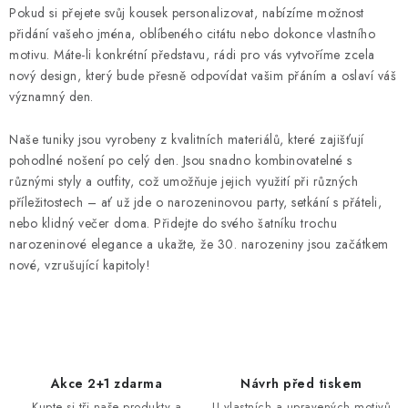
v
Pokud si přejete svůj kousek personalizovat, nabízíme možnost
l
přidání vašeho jména, oblíbeného citátu nebo dokonce vlastního
á
motivu. Máte-li konkrétní představu, rádi pro vás vytvoříme zcela
d
nový design, který bude přesně odpovídat vašim přáním a oslaví váš
významný den.
a
c
Naše tuniky jsou vyrobeny z kvalitních materiálů, které zajišťují
í
pohodlné nošení po celý den. Jsou snadno kombinovatelné s
p
různými styly a outfity, což umožňuje jejich využití při různých
r
příležitostech – ať už jde o narozeninovou party, setkání s přáteli,
v
nebo klidný večer doma. Přidejte do svého šatníku trochu
k
narozeninové elegance a ukažte, že 30. narozeniny jsou začátkem
y
nové, vzrušující kapitoly!
v
ý
p
i
s
Akce 2+1 zdarma
Návrh před tiskem
Kupte si tři naše produkty a
U vlastních a upravených motivů