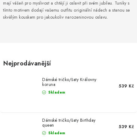
MIKINY
mají vášeň pro myslivost a chtějí ji oslavit při svém jubileu. Tuniky s
tímto motivem dodají vašemu outfitu originální nádech a stanou se
OKAMŽITĚ K ODBĚRU
skvělým kouskem pro jakoukoliv narozeninovou oslavu.
B2B
MÁM SRDCE POMÁHÁM
Nejprodávanější
VÁNOCE
Dámské tričko/šaty Královny
PROVIZNÍ SYSTÉM
koruna
539 Kč
Skladem
O nás
Časté otázky
Doprava a platba
Obchodní podmínky
Zásady zpracování ochrany osobních údajů
Napište nám
Dámské tričko/šaty Birthday
queen
Kontakty
539 Kč
Skladem