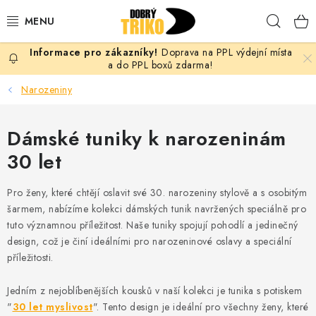
Přejít
Hleda
na
obsah
Doprava na PPL výdejní místa
PRO ŽENY
a do PPL boxů zdarma!
Narozeniny
PRO MUŽE
Dámské tuniky k narozeninám
PRO DĚTI
30 let
DOPLŇKY
Pro ženy, které chtějí oslavit své 30. narozeniny stylově a s osobitým
PRO PÁRY
šarmem, nabízíme kolekci dámských tunik navržených speciálně pro
tuto významnou příležitost. Naše tuniky spojují pohodlí a jedinečný
design, což je činí ideálními pro narozeninové oslavy a speciální
VLASTNÍ MOTIV
příležitosti.
TRIČKA
Jedním z nejoblíbenějších kousků v naší kolekci je tunika s potiskem
"
30 let myslivost
". Tento design je ideální pro všechny ženy, které