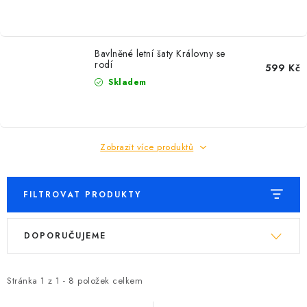
Bavlněné letní šaty Královny se
rodí
599 Kč
Skladem
Zobrazit více produktů
FILTROVAT PRODUKTY
V
Ř
DOPORUČUJEME
ý
a
p
z
i
e
Stránka
1
z
1
-
8
položek celkem
s
n