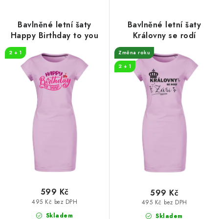
p
í
r
p
Bavlněné letní šaty
Bavlněné letní šaty
o
r
Happy Birthday to you
Královny se rodí
d
o
2 + 1
Změna roku
u
d
2 + 1
k
u
t
k
ů
t
ů
599 Kč
599 Kč
495 Kč bez DPH
495 Kč bez DPH
Skladem
Skladem