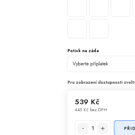
Potisk na záda
539 Kč
445 Kč
bez DPH
Měrná cena:
PŘI