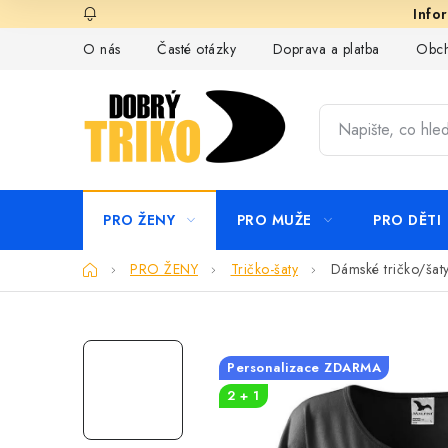
Přejít
na
O nás
Časté otázky
Doprava a platba
Obch
obsah
PRO ŽENY
PRO MUŽE
PRO DĚTI
Domů
PRO ŽENY
Tričko-šaty
Dámské tričko/šaty
Personalizace ZDARMA
2 + 1