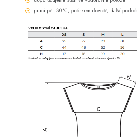
doporučujeme sušit ve vodorovné poloze
praní při
30°C, potiskem dovnitř, další podro