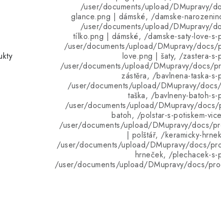
/user/documents/upload/DMupravy/d
glance.png | dámské, /damske-narozeninov
/user/documents/upload/DMupravy/d
tílko.png | dámské, /damske-saty-love-s-p
/user/documents/upload/DMupravy/docs/p
ukty
love.png | šaty, /zastera-s-
/user/documents/upload/DMupravy/docs/pro
zástěra, /bavlnena-taska-s-p
/user/documents/upload/DMupravy/docs/p
taška, /bavlneny-batoh-s-p
/user/documents/upload/DMupravy/docs/p
batoh, /polstar-s-potiskem-vic
/user/documents/upload/DMupravy/docs/pro
| polštář, /keramicky-hrne
/user/documents/upload/DMupravy/docs/pro
hrneček, /plechacek-s-p
/user/documents/upload/DMupravy/docs/pro