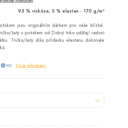
robnosti hodnocení
95 % viskóza, 5 % elastan -
170 g/m²
otiskem jsou originálním dárkem pro vaše blízké.
čko/šaty s potiskem od Dobrý triko udělají radost
tku. Tričko/šaty díky přídavku elastanu dokonale
ků.
Více informací