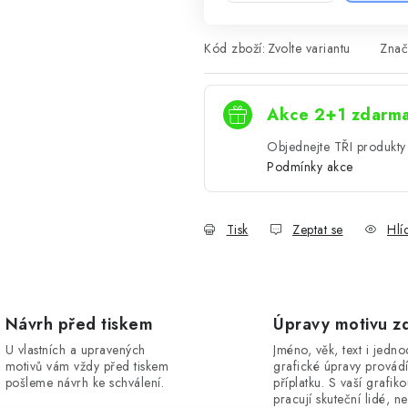
Kód zboží:
Zvolte variantu
Znač
Akce 2+1 zdarm
Objednejte TŘI produkty 
Podmínky akce
Tisk
Zeptat se
Hlí
Návrh před tiskem
Úpravy motivu z
U vlastních a upravených
Jméno, věk, text i jedn
motivů vám vždy před tiskem
grafické úpravy provád
pošleme návrh ke schválení.
příplatku. S vaší grafik
pracují skuteční lidé, ne