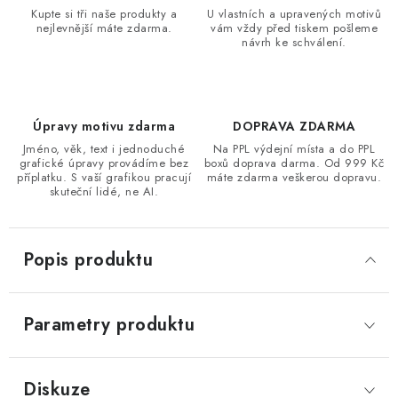
Kupte si tři naše produkty a
U vlastních a upravených motivů
nejlevnější máte zdarma.
vám vždy před tiskem pošleme
návrh ke schválení.
Úpravy motivu zdarma
DOPRAVA ZDARMA
Jméno, věk, text i jednoduché
Na PPL výdejní místa a do PPL
grafické úpravy provádíme bez
boxů doprava darma. Od 999 Kč
příplatku. S vaší grafikou pracují
máte zdarma veškerou dopravu.
skuteční lidé, ne AI.
Popis produktu
Parametry produktu
Diskuze