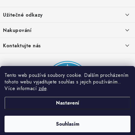
Z
á
Užitečné odkazy
p
a
Obchodní podmínky
Nakupování
t
Zásady zpracování ochrany osobních údajů
í
Časté otázky
Kontaktujte nás
Provizní systém
Doprava a platba
Napište nám
Partner stránek: Super plecháček
Podmínky akce 2 + 1 zdarma
Kontakty
Tento web používá soubory cookie. Dalším procházením
tohoto webu vyjadřujete souhlas s jejich používáním..
Více informací
zde
.
Nastavení
Souhlasím
Copyright 2026
Dobrý triko
. Všechna práva vyhrazena.
Vytvořil Shoptet