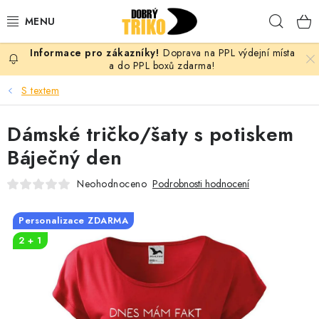
Přejít
Hleda
na
obsah
Doprava na PPL výdejní místa
PRO ŽENY
a do PPL boxů zdarma!
S textem
PRO MUŽE
Dámské tričko/šaty s potiskem
PRO DĚTI
Báječný den
DOPLŇKY
Neohodnoceno
Podrobnosti hodnocení
PRO PÁRY
Personalizace ZDARMA
2 + 1
VLASTNÍ MOTIV
TRIČKA