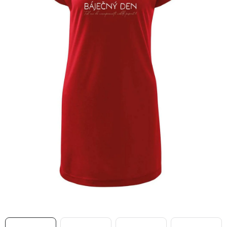
MIKINY
OKAMŽITĚ K ODBĚRU
B2B
MÁM SRDCE POMÁHÁM
VÁNOCE
PROVIZNÍ SYSTÉM
O nás
Časté otázky
Doprava a platba
Obchodní podmínky
Zásady zpracování ochrany osobních údajů
Napište nám
Kontakty