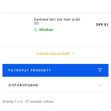
Bavlněné letní šaty Není prdel
50
599 Kč
Skladem
Zobrazit více produktů
FILTROVAT PRODUKTY
V
Ř
DOPORUČUJEME
ý
a
p
z
i
e
Stránka
1
z
2
-
27
položek celkem
s
n