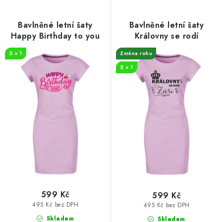
p
í
r
p
Bavlněné letní šaty
Bavlněné letní šaty
o
r
Happy Birthday to you
Královny se rodí
d
o
2 + 1
Změna roku
u
d
2 + 1
k
u
t
k
ů
t
ů
599 Kč
599 Kč
495 Kč bez DPH
495 Kč bez DPH
Skladem
Skladem