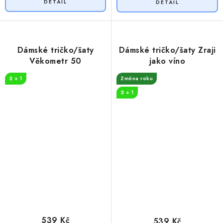
Dámské tričko/šaty
Dámské tričko/šaty Zraji
Věkometr 50
jako víno
2 + 1
Změna roku
2 + 1
539 Kč
539 Kč