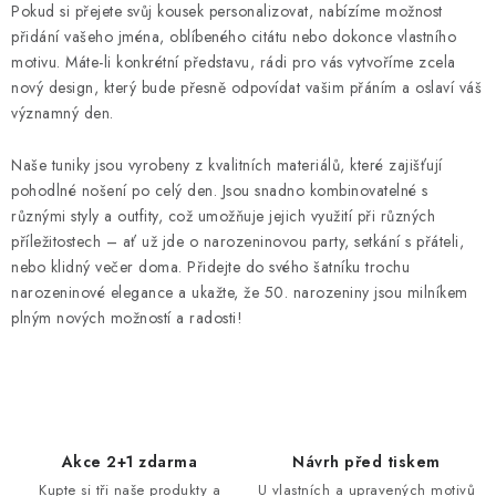
Pokud si přejete svůj kousek personalizovat, nabízíme možnost
n
í
přidání vašeho jména, oblíbeného citátu nebo dokonce vlastního
k
p
motivu. Máte-li konkrétní představu, rádi pro vás vytvoříme zcela
o
r
nový design, který bude přesně odpovídat vašim přáním a oslaví váš
v
v
významný den.
á
k
n
y
Naše tuniky jsou vyrobeny z kvalitních materiálů, které zajišťují
í
pohodlné nošení po celý den. Jsou snadno kombinovatelné s
v
různými styly a outfity, což umožňuje jejich využití při různých
ý
příležitostech – ať už jde o narozeninovou party, setkání s přáteli,
p
nebo klidný večer doma. Přidejte do svého šatníku trochu
i
narozeninové elegance a ukažte, že 50. narozeniny jsou milníkem
s
plným nových možností a radosti!
u
Akce 2+1 zdarma
Návrh před tiskem
Kupte si tři naše produkty a
U vlastních a upravených motivů