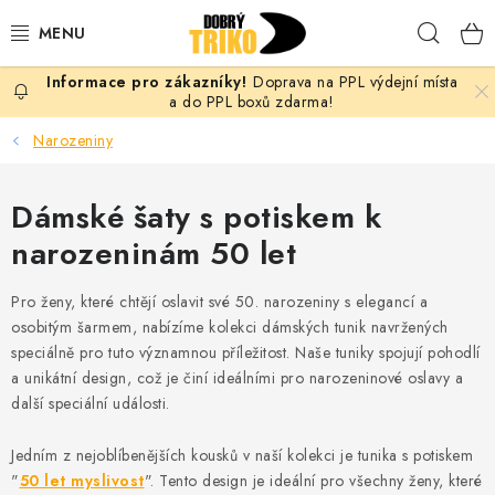
Přejít
Hleda
na
obsah
Doprava na PPL výdejní místa
PRO ŽENY
a do PPL boxů zdarma!
Narozeniny
PRO MUŽE
Dámské šaty s potiskem k
PRO DĚTI
narozeninám 50 let
DOPLŇKY
Pro ženy, které chtějí oslavit své 50. narozeniny s elegancí a
PRO PÁRY
osobitým šarmem, nabízíme kolekci dámských tunik navržených
speciálně pro tuto významnou příležitost. Naše tuniky spojují pohodlí
a unikátní design, což je činí ideálními pro narozeninové oslavy a
VLASTNÍ MOTIV
další speciální události.
TRIČKA
Jedním z nejoblíbenějších kousků v naší kolekci je tunika s potiskem
"
50 let myslivost
". Tento design je ideální pro všechny ženy, které