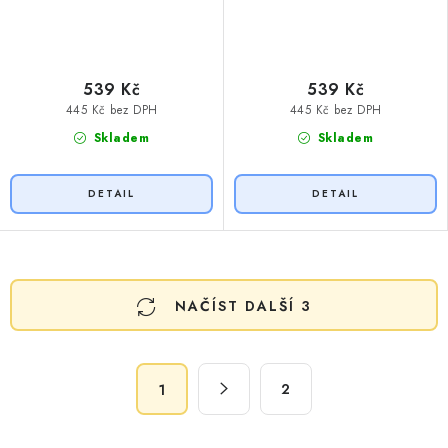
539 Kč
539 Kč
445 Kč bez DPH
445 Kč bez DPH
Skladem
Skladem
O
NAČÍST DALŠÍ 3
v
l
á
S
d
2
1
t
a
r
c
á