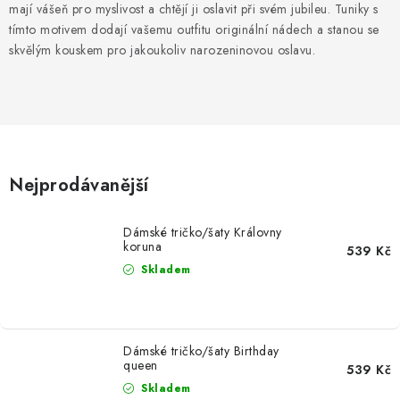
MIKINY
mají vášeň pro myslivost a chtějí ji oslavit při svém jubileu. Tuniky s
tímto motivem dodají vašemu outfitu originální nádech a stanou se
OKAMŽITĚ K ODBĚRU
skvělým kouskem pro jakoukoliv narozeninovou oslavu.
B2B
MÁM SRDCE POMÁHÁM
Nejprodávanější
VÁNOCE
Dámské tričko/šaty Královny
PROVIZNÍ SYSTÉM
koruna
539 Kč
Skladem
O nás
Časté otázky
Doprava a platba
Obchodní podmínky
Zásady zpracování ochrany osobních údajů
Napište nám
Dámské tričko/šaty Birthday
queen
Kontakty
539 Kč
Skladem