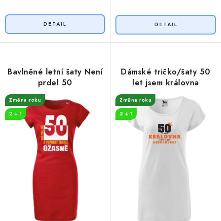
Bavlněné letní šaty Není
Dámské tričko/šaty 50
prdel 50
let jsem královna
Změna roku
Změna roku
2 + 1
2 + 1