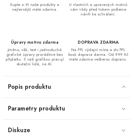
Kupte si tři naše produkty a
U vlastních a upravených motivů
nejlevnější máte zdarma.
vám vždy před tiskem pošleme
návrh ke schválení.
Úpravy motivu zdarma
DOPRAVA ZDARMA
Jméno, věk, text i jednoduché
Na PPL výdejní místa a do PPL
grafické úpravy provádíme bez
boxů doprava darma. Od 999 Kč
příplatku. S vaší grafikou pracují
máte zdarma veškerou dopravu.
skuteční lidé, ne AI.
Popis produktu
Parametry produktu
Diskuze