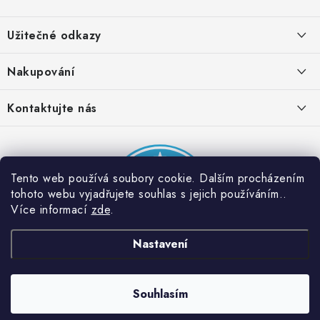
Z
á
Užitečné odkazy
p
a
Obchodní podmínky
Nakupování
t
Zásady zpracování ochrany osobních údajů
í
Časté otázky
Kontaktujte nás
Provizní systém
Doprava a platba
Napište nám
Partner stránek: Super plecháček
Podmínky akce 2 + 1 zdarma
Kontakty
Tento web používá soubory cookie. Dalším procházením
tohoto webu vyjadřujete souhlas s jejich používáním..
Více informací
zde
.
Nastavení
Souhlasím
Copyright 2026
Dobrý triko
. Všechna práva vyhrazena.
Vytvořil Shoptet