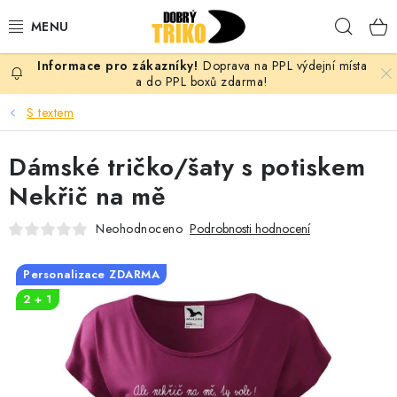
Přejít
Hleda
na
obsah
Doprava na PPL výdejní místa
PRO ŽENY
a do PPL boxů zdarma!
S textem
PRO MUŽE
Dámské tričko/šaty s potiskem
PRO DĚTI
Nekřič na mě
DOPLŇKY
Neohodnoceno
Podrobnosti hodnocení
PRO PÁRY
Personalizace ZDARMA
2 + 1
VLASTNÍ MOTIV
TRIČKA