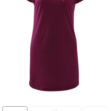
MIKINY
OKAMŽITĚ K ODBĚRU
B2B
MÁM SRDCE POMÁHÁM
VÁNOCE
PROVIZNÍ SYSTÉM
O nás
Časté otázky
Doprava a platba
Obchodní podmínky
Zásady zpracování ochrany osobních údajů
Napište nám
Kontakty