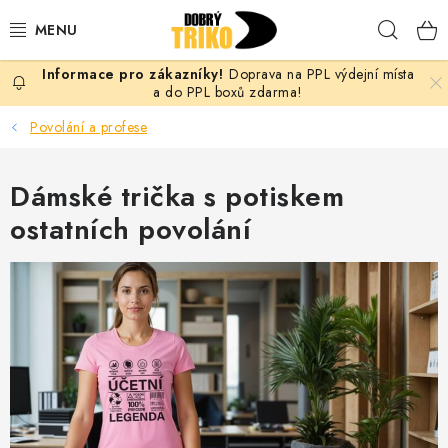
Přejít
Hleda
na
obsah
Doprava na PPL výdejní místa
PRO ŽENY
a do PPL boxů zdarma!
Povolání a profese
PRO MUŽE
Dámské trička s potiskem
PRO DĚTI
ostatních povolání
DOPLŇKY
PRO PÁRY
VLASTNÍ MOTIV
TRIČKA