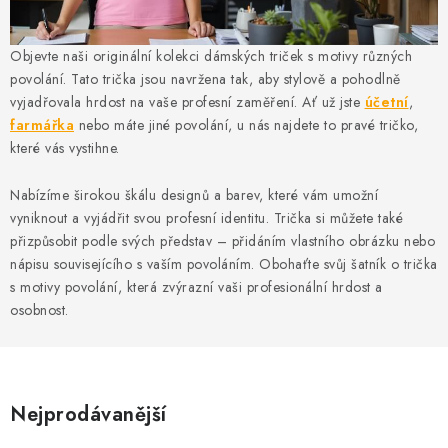
MIKINY
OKAMŽITĚ K ODBĚRU
Objevte naši originální kolekci dámských triček s motivy různých
povolání. Tato trička jsou navržena tak, aby stylově a pohodlně
vyjadřovala hrdost na vaše profesní zaměření. Ať už jste
účetní
,
B2B
farmářka
nebo máte jiné povolání, u nás najdete to pravé tričko,
které vás vystihne.
MÁM SRDCE POMÁHÁM
Nabízíme širokou škálu designů a barev, které vám umožní
VÁNOCE
vyniknout a vyjádřit svou profesní identitu. Trička si můžete také
přizpůsobit podle svých představ – přidáním vlastního obrázku nebo
PROVIZNÍ SYSTÉM
nápisu souvisejícího s vaším povoláním. Obohaťte svůj šatník o trička
s motivy povolání, která zvýrazní vaši profesionální hrdost a
osobnost.
O nás
Časté otázky
Doprava a platba
Obchodní podmínky
Zásady zpracování ochrany osobních údajů
Napište nám
Nejprodávanější
Kontakty