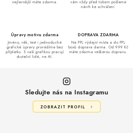
nejlevnější máte zdarma.
vám vždy před tiskem pošleme
c
návrh ke schválení.
í
p
r
v
Úpravy motivu zdarma
DOPRAVA ZDARMA
k
Jméno, věk, text i jednoduché
Na PPL výdejní místa a do PPL
grafické úpravy provádíme bez
boxů doprava darma. Od 999 Kč
y
příplatku. S vaší grafikou pracují
máte zdarma veškerou dopravu.
v
skuteční lidé, ne AI.
ý
p
i
s
Sledujte nás na Instagramu
u
ZOBRAZIT PROFIL