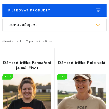
FILTROVAT PRODUKTY
V
Ř
DOPORUČUJEME
ý
a
p
z
i
e
Stránka
1
z
1
-
19
položek celkem
s
n
p
í
r
p
Dámské tričko Farmaření
Dámské tričko Pole volá
o
r
je můj život
d
o
2 + 1
2 + 1
u
d
k
u
t
k
ů
t