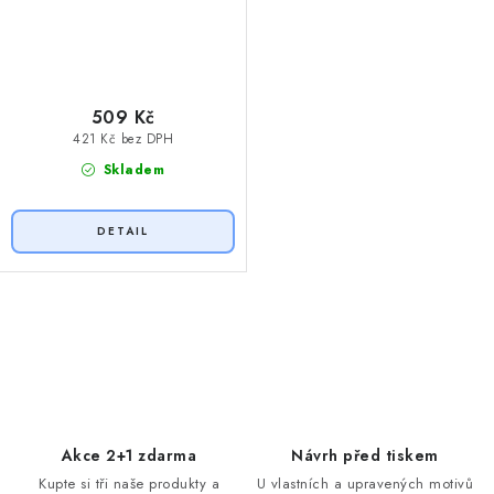
509 Kč
421 Kč bez DPH
Skladem
O
v
l
á
d
Akce 2+1 zdarma
Návrh před tiskem
a
Kupte si tři naše produkty a
U vlastních a upravených motivů