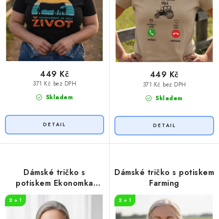
ů
449 Kč
449 Kč
371 Kč bez DPH
371 Kč bez DPH
Skladem
Skladem
Dámské tričko s
Dámské tričko s potiskem
potiskem Ekonomka
Farming
legenda
2 + 1
2 + 1