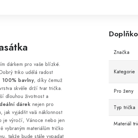
Doplňko
asátka
Značka
ním dárkem pro vaše blízké.
Kategorie
Dobrý triko udělá radost
e
100% bavlny
, díky čemuž
stva skvěle drží tvar trička.
Pro ženy
áší dlouhou životnost a
deální dárek
nejen pro
Typ trička
 jak vyjádřit vaši náklonnost
ako je výročí, Vánoce nebo jen
Materiál tr
vě vybraným materiálům tričko
arvu, takže bude stále vypadat