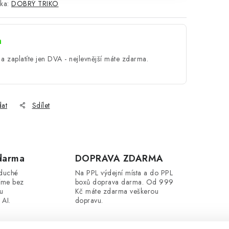
ka:
DOBRÝ TRIKO
a
a zaplatíte jen DVA - nejlevnější máte zdarma.
dat
Sdílet
darma
DOPRAVA ZDARMA
oduché
Na PPL výdejní místa a do PPL
íme bez
boxů doprava darma. Od 999
ou
Kč máte zdarma veškerou
 AI.
dopravu.