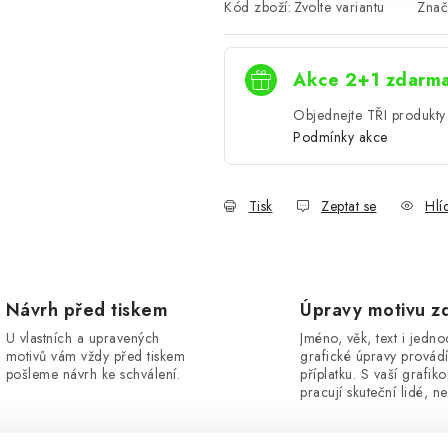
Kód zboží:
Zvolte variantu
Znač
Akce 2+1 zdarm
Objednejte TŘI produkty 
Podmínky akce
Tisk
Zeptat se
Hlí
Návrh před tiskem
Úpravy motivu z
U vlastních a upravených
Jméno, věk, text i jedn
motivů vám vždy před tiskem
grafické úpravy provád
pošleme návrh ke schválení.
příplatku. S vaší grafik
pracují skuteční lidé, ne