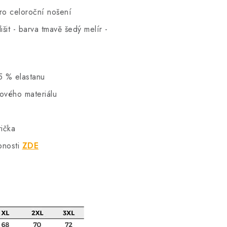
pro celoroční nošení
šit - barva tmavě šedý melír -
5 % elastanu
hového materiálu
rička
bnosti
ZDE