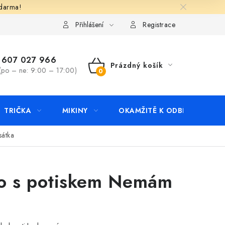
zdarma!
apište nám
Kontakty
Přihlášení
Registrace
607 027 966
Prázdný košík
(po – ne: 9:00 – 17:00)
NÁKUPNÍ
KOŠÍK
TRIČKA
MIKINY
OKAMŽITĚ K ODBĚRU
B
sátka
ko s potiskem Nemám