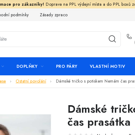
Doprava na PPL výdejní místa a do PPL boxů 
odní podmínky
Zásady zpracování ochrany osobních údajů
N
DOPLŇKY
PRO PÁRY
VLASTNÍ MOTIV
ese
Ostatní povolání
Dámské tričko s potiskem Nemám čas pra
Dámské trič
čas prasátka