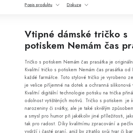
Popis produktu
Diskuze
Vtipné dámské tričko s
potiskem Nemám čas pr
Tričko s potiskem Nemám čas prasátka je originál
Kvalitní tričko s potiskem Nemám čas prasátka od 
každé farmářce. Toto stylové tričko
je vyrobeno z
je velice příjemné na dotek a ochranná silikonová vr
Kvalitní digitální technologie potisku na trička přin
odolnost vytištěných motivů. Tričko s potiskem je
i
narozeniny či svátky, ale je také skvělým způsobem,
a smysl pro humor při jakékoliv jiné příležitosti, j
tak pro radost. Díky kvalitnímu zpracování a pečli
vydrží i časté praní, aniž by ztratilo svůj tvar či b