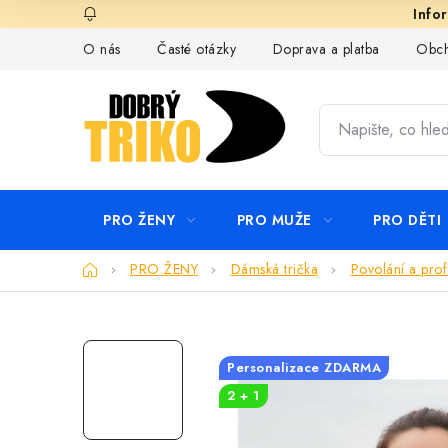
Přejít
na
O nás
Časté otázky
Doprava a platba
Obch
obsah
PRO ŽENY
PRO MUŽE
PRO DĚTI
Domů
PRO ŽENY
Dámská trička
Povolání a prof
Personalizace ZDARMA
2 + 1