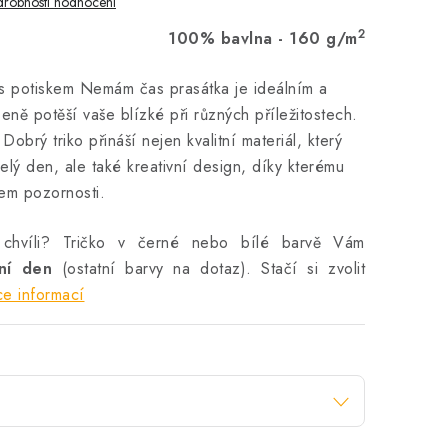
robnosti hodnocení
2
100% bavlna - 160 g/m
 s potiskem Nemám čas prasátka je ideálním a
eně potěší vaše blízké při různých příležitostech.
obrý triko přináší nejen kvalitní materiál, který
elý den, ale také kreativní design, díky kterému
dem pozornosti.
 chvíli? Tričko v černé nebo bílé barvě Vám
vní den
(ostatní barvy na dotaz). Stačí si zvolit
ce informací