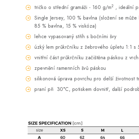
2
tričko o střední gramáži - 160 g/m
, ideální 
Single Jersey, 100 % bavlna (složení se může li
85 % bavlna, 15 % viskóza)
lehce vypasovaný střih s bočními švy
úzký lem průkrčníku z žebrového úpletu 1:1 s 
vnitřní část průkrčníku začištěna páskou z vrc
zpevnění ramenních švů páskou
silikonová úprava povrchu pro delší životnost t
praní při
30°C, potiskem dovnitř, další podro