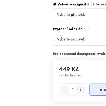
🎁 Vytvořte originální dárkový
Expresní odeslání
?
449 Kč
371 Kč
bez DPH
Měrná cena:
PŘI