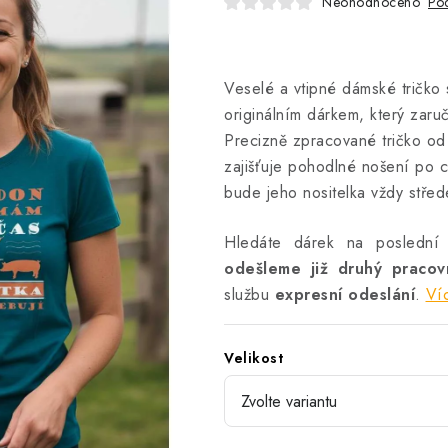
Neohodnoceno
Pod
Veselé a vtipné dámské tričko
originálním dárkem, který zaruč
Precizně zpracované tričko od D
zajišťuje pohodlné nošení po c
bude jeho nositelka vždy stře
Hledáte dárek na poslední
odešleme již druhý praco
službu
expresní odeslání
.
Ví
Velikost