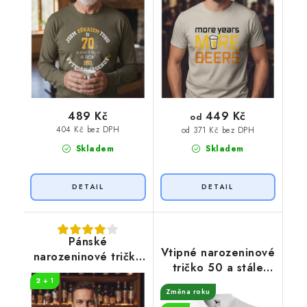
449 Kč
489 Kč
od
404 Kč bez DPH
od 371 Kč bez DPH
Skladem
Skladem
Pánské
Vtipné narozeninové
narozeninové tričko
tričko 50 a stále
Více whisky
mladík
2 + 1
Změna roku