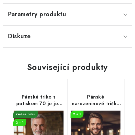
Parametry produktu
Diskuze
Související produkty
Pánské triko s
Pánské
potiskem 70 je jen
narozeninové tričko
číslo
More beers
Změna roku
2 + 1
2 + 1