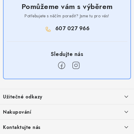
Pomůžeme vám s výběrem
Potřebujete s něčím poradit? Jsme tu pro vás!
607 027 966
Z
á
Užitečné odkazy
p
a
Obchodní podmínky
Nakupování
t
Zásady zpracování ochrany osobních údajů
í
Časté otázky
Kontaktujte nás
Provizní systém