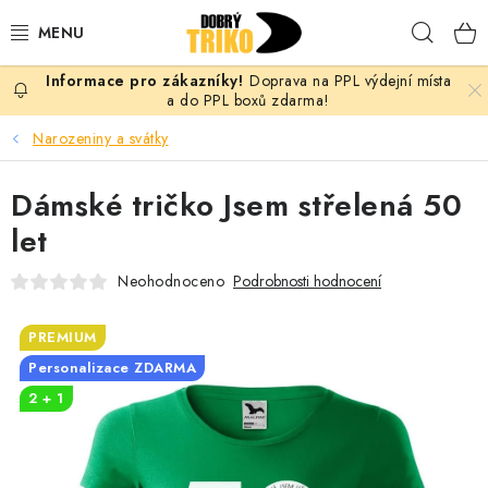
Přejít
Hleda
na
obsah
Doprava na PPL výdejní místa
PRO ŽENY
a do PPL boxů zdarma!
Narozeniny a svátky
PRO MUŽE
Dámské tričko Jsem střelená 50
PRO DĚTI
let
DOPLŇKY
Neohodnoceno
Podrobnosti hodnocení
PRO PÁRY
PREMIUM
Personalizace ZDARMA
VLASTNÍ MOTIV
2 + 1
TRIČKA