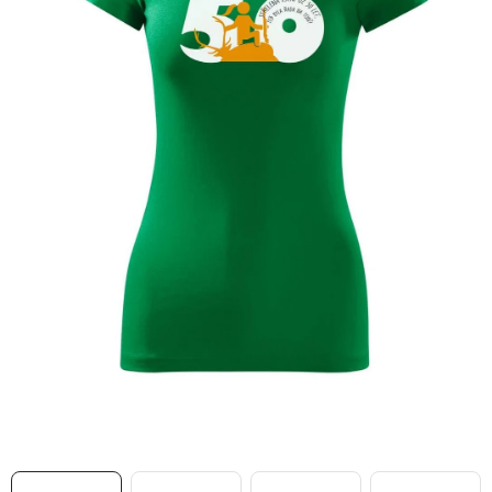
MIKINY
OKAMŽITĚ K ODBĚRU
B2B
MÁM SRDCE POMÁHÁM
VÁNOCE
PROVIZNÍ SYSTÉM
O nás
Časté otázky
Doprava a platba
Obchodní podmínky
Zásady zpracování ochrany osobních údajů
Napište nám
Kontakty