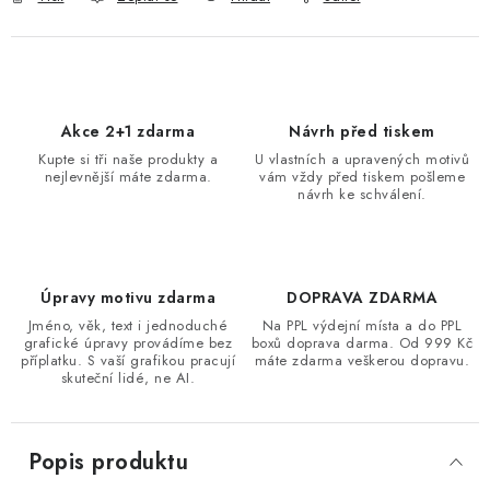
Akce 2+1 zdarma
Návrh před tiskem
Kupte si tři naše produkty a
U vlastních a upravených motivů
nejlevnější máte zdarma.
vám vždy před tiskem pošleme
návrh ke schválení.
Úpravy motivu zdarma
DOPRAVA ZDARMA
Jméno, věk, text i jednoduché
Na PPL výdejní místa a do PPL
grafické úpravy provádíme bez
boxů doprava darma. Od 999 Kč
příplatku. S vaší grafikou pracují
máte zdarma veškerou dopravu.
skuteční lidé, ne AI.
Popis produktu