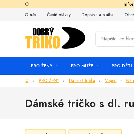
Přejít
na
O nás
Časté otázky
Doprava a platba
Obch
obsah
PRO ŽENY
PRO MUŽE
PRO DĚTI
Domů
PRO ŽENY
Dámská trička
Vtipné
Na 
Dámské tričko s dl. 