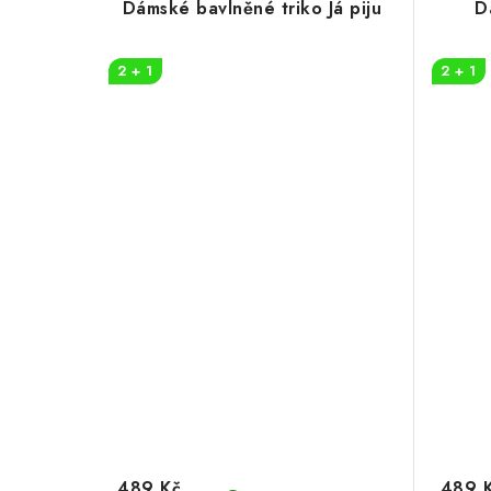
Dámské bavlněné triko Já piju
D
2 + 1
2 + 1
489 Kč
489 