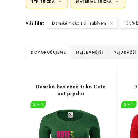
TYP TRIČKA
MATERIÁL TRIČKA
Váš filtr:
Dámské tričko s dl. rukávem
100% b
Ř
DOPORUČUJEME
NEJLEVNĚJŠÍ
NEJDRAŽŠÍ
a
V
z
ý
e
Dámské bavlněné triko Cute
D
p
but psycho
n
i
2 + 1
2 + 1
í
s
p
p
r