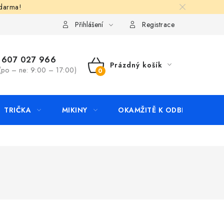
zdarma!
apište nám
Kontakty
Přihlášení
Registrace
607 027 966
Prázdný košík
(po – ne: 9:00 – 17:00)
NÁKUPNÍ
KOŠÍK
TRIČKA
MIKINY
OKAMŽITĚ K ODBĚRU
B