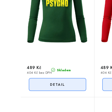
r
o
o
d
d
u
u
k
k
t
t
ů
ů
489 Kč
489 
Skladem
404 Kč bez DPH
404 Kč