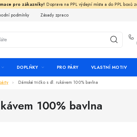
Doprava na PPL výdejní místa a do PPL boxů 
odní podmínky
Zásady zpracování ochrany osobních údajů
N
DOPLŇKY
PRO PÁRY
VLASTNÍ MOTIV
párty
Dámské tričko s dl. rukávem 100% bavlna
rukávem 100% bavlna