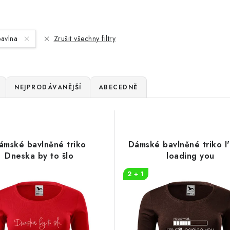
avlna
Zrušit všechny filtry
NEJPRODÁVANĚJŠÍ
ABECEDNĚ
ámské bavlněné triko
Dámské bavlněné triko I'm
Dneska by to šlo
loading you
2 + 1