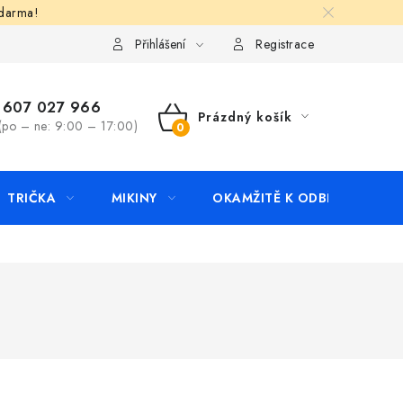
zdarma!
apište nám
Kontakty
Přihlášení
Registrace
607 027 966
Prázdný košík
(po – ne: 9:00 – 17:00)
NÁKUPNÍ
KOŠÍK
TRIČKA
MIKINY
OKAMŽITĚ K ODBĚRU
B