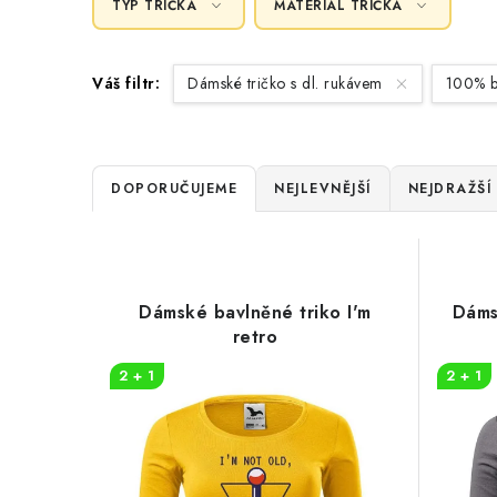
TYP TRIČKA
MATERIÁL TRIČKA
Váš filtr:
Dámské tričko s dl. rukávem
100% b
Ř
DOPORUČUJEME
NEJLEVNĚJŠÍ
NEJDRAŽŠÍ
a
V
z
ý
e
Dámské bavlněné triko I'm
Dáms
p
retro
n
i
2 + 1
2 + 1
í
s
p
p
r