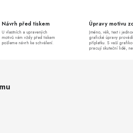
Návrh před tiskem
Úpravy motivu z
U vlastních a upravených
Jméno, věk, text i jedn
motivů vám vždy před tiskem
grafické úpravy provád
pošleme návrh ke schválení.
příplatku. S vaší grafik
pracují skuteční lidé, ne
amu