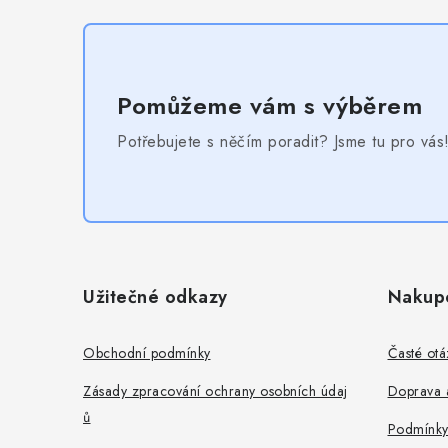
Pomůžeme vám s výběrem
Potřebujete s něčím poradit? Jsme tu pro vás
Z
á
Užitečné odkazy
Nakup
p
a
Obchodní podmínky
Časté otá
t
Zásady zpracování ochrany osobních údaj
Doprava a
ů
í
Podmínky