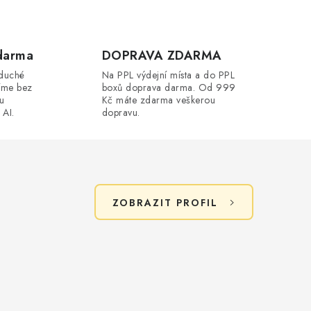
darma
DOPRAVA ZDARMA
oduché
Na PPL výdejní místa a do PPL
íme bez
boxů doprava darma. Od 999
ou
Kč máte zdarma veškerou
 AI.
dopravu.
ZOBRAZIT PROFIL