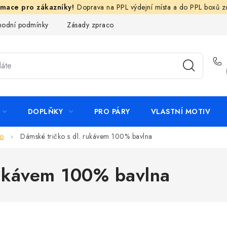
Doprava na PPL výdejní místa a do PPL boxů 
odní podmínky
Zásady zpracování ochrany osobních údajů
N
DOPLŇKY
PRO PÁRY
VLASTNÍ MOTIV
ro
Dámské tričko s dl. rukávem 100% bavlna
rukávem 100% bavlna