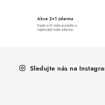
O
v
l
Akce 2+1 zdarma
Kupte si tři naše produkty a
á
nejlevnější máte zdarma.
d
a
c
í
p
Sledujte nás na Instagr
r
v
k
y