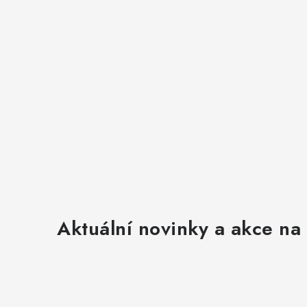
v
ý
p
i
s
u
Aktuální novinky a akce na 