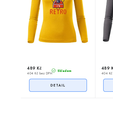
r
o
o
d
d
u
u
k
k
t
t
ů
ů
489 Kč
489 
Skladem
404 Kč bez DPH
404 Kč