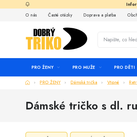
Přejít
na
O nás
Časté otázky
Doprava a platba
Obch
obsah
PRO ŽENY
PRO MUŽE
PRO DĚTI
Domů
PRO ŽENY
Dámská trička
Vtipné
Ret
Dámské tričko s dl. 