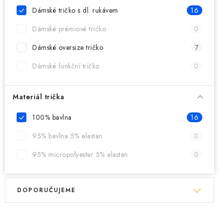
MIKINY
Dámské tričko s dl. rukávem
16
OKAMŽITĚ K ODBĚRU
Dámské prémiové tričko
0
Dámské oversize tričko
7
B2B
Dámské funkční tričko
0
MÁM SRDCE POMÁHÁM
Materiál trička
VÁNOCE
100% bavlna
16
PROVIZNÍ SYSTÉM
95% bavlna 5% elastan
0
95% micropolyester 5% elastan
0
O nás
Časté otázky
Doprava a platba
Obchodní podmínky
V
Ř
Zásady zpracování ochrany osobních údajů
Napište nám
DOPORUČUJEME
ý
a
Kontakty
p
z