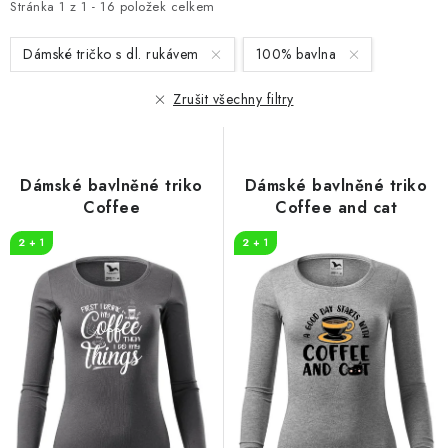
i
e
Stránka
1
z
1
-
16
položek celkem
s
n
Dámské tričko s dl. rukávem
100% bavlna
p
í
r
p
Zrušit všechny filtry
o
r
d
o
u
d
Dámské bavlněné triko
Dámské bavlněné triko
k
u
Coffee
Coffee and cat
t
k
2 + 1
2 + 1
ů
t
ů