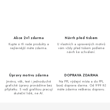
O
v
l
á
d
Akce 2+1 zdarma
Návrh před tiskem
a
Kupte si tři naše produkty a
U vlastních a upravených motivů
nejlevnější máte zdarma.
vám vždy před tiskem pošleme
c
návrh ke schválení.
í
p
r
v
Úpravy motivu zdarma
DOPRAVA ZDARMA
k
Jméno, věk, text i jednoduché
Na PPL výdejní místa a do PPL
grafické úpravy provádíme bez
boxů doprava darma. Od 999 Kč
y
příplatku. S vaší grafikou pracují
máte zdarma veškerou dopravu.
v
skuteční lidé, ne AI.
ý
p