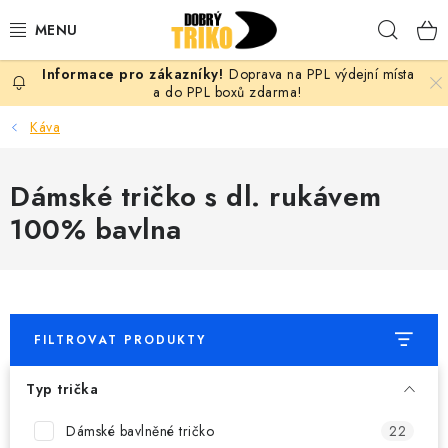
Přejít
Hleda
na
obsah
Doprava na PPL výdejní místa
PRO ŽENY
a do PPL boxů zdarma!
Káva
PRO MUŽE
Dámské tričko s dl. rukávem
PRO DĚTI
100% bavlna
DOPLŇKY
PRO PÁRY
FILTROVAT PRODUKTY
VLASTNÍ MOTIV
Typ trička
TRIČKA
Dámské bavlněné tričko
22