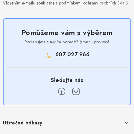
Vložením e-mailu souhlasíte s
podmínkami ochrany osobních údajů
Pomůžeme vám s výběrem
Potřebujete s něčím poradit? Jsme tu pro vás!
607 027 966
Z
á
Užitečné odkazy
p