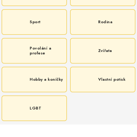
MIKINY
OKAMŽITĚ K ODBĚRU
Sport
Rodina
B2B
MÁM SRDCE POMÁHÁM
Povolání a
Zvířata
profese
VÁNOCE
Hobby a koníčky
Vlastní potisk
PROVIZNÍ SYSTÉM
O nás
Časté otázky
Doprava a platba
Obchodní podmínky
LGBT
Zásady zpracování ochrany osobních údajů
Napište nám
Kontakty