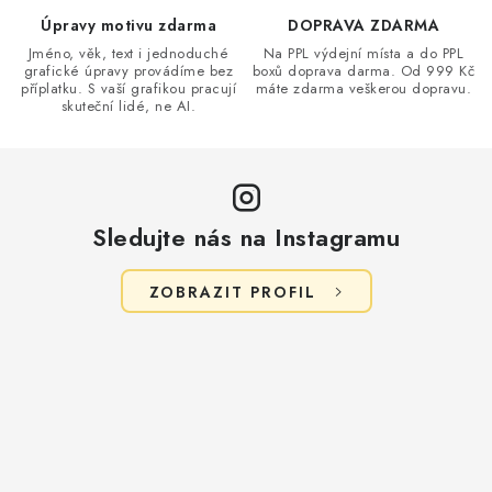
p
Úpravy motivu zdarma
DOPRAVA ZDARMA
i
Jméno, věk, text i jednoduché
Na PPL výdejní místa a do PPL
s
grafické úpravy provádíme bez
boxů doprava darma. Od 999 Kč
příplatku. S vaší grafikou pracují
máte zdarma veškerou dopravu.
u
skuteční lidé, ne AI.
Sledujte nás na Instagramu
ZOBRAZIT PROFIL