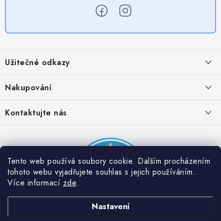
Z
á
Užitečné odkazy
p
a
Obchodní podmínky
Nakupování
t
Zásady zpracování ochrany osobních údajů
í
Časté otázky
Kontaktujte nás
Provizní systém
Doprava a platba
Napište nám
Partner stránek: Super plecháček
Podmínky akce 2 + 1 zdarma
Kontakty
Tento web používá soubory cookie. Dalším procházením
tohoto webu vyjadřujete souhlas s jejich používáním..
Více informací
zde
.
Nastavení