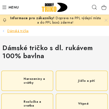
Přejít
Hleda
na
obsah
Doprava na PPL výdejní místa
PRO ŽENY
a do PPL boxů zdarma!
Dámská trička
PRO MUŽE
Dámské tričko s dl. rukávem
PRO DĚTI
100% bavlna
DOPLŇKY
PRO PÁRY
Narozeniny a
Jídlo a pití
svátky
VLASTNÍ MOTIV
TRIČKA
Rozlučka a
Vtipné
svatba