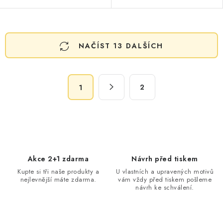
O
NAČÍST 13 DALŠÍCH
v
l
á
S
d
2
1
t
a
r
c
á
n
í
k
p
o
r
Akce 2+1 zdarma
Návrh před tiskem
v
v
Kupte si tři naše produkty a
U vlastních a upravených motivů
á
k
nejlevnější máte zdarma.
vám vždy před tiskem pošleme
n
návrh ke schválení.
y
í
v
ý