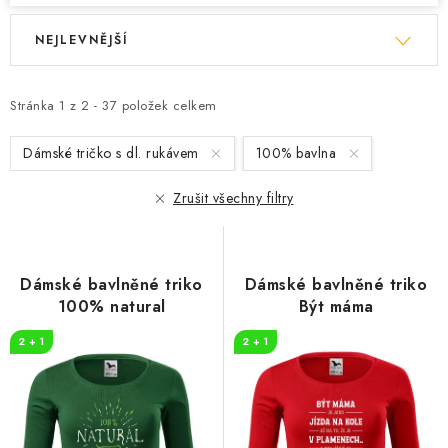
V
Ř
NEJLEVNĚJŠÍ
ý
a
p
z
i
e
Stránka
1
z
2
-
37
položek celkem
s
n
Dámské tričko s dl. rukávem
100% bavlna
p
í
r
p
Zrušit všechny filtry
o
r
d
o
u
d
Dámské bavlněné triko
Dámské bavlněné triko
k
u
100% natural
Být máma
t
k
2 + 1
2 + 1
ů
t
ů