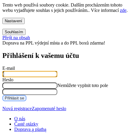
Tento web používá soubory cookie. Dalším procházením tohoto
webu vyjadřujete souhlas s jejich používáním.. Více informací
zde
.
Nastavení
Souhlasím
Přejít na obsah
Doprava na PPL výdejní místa a do PPL boxů zdarma!
Přihlášení k vašemu účtu
E-mail
Heslo
Nemůžete vyplnit toto pole
Přihlásit se
Nová registrace
Zapomenuté heslo
O nás
Časté otázky
Doprava a platba