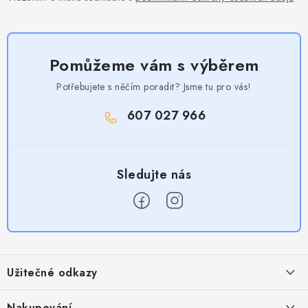
Pomůžeme vám s výběrem
Potřebujete s něčím poradit? Jsme tu pro vás!
607 027 966
Z
á
Užitečné odkazy
p
a
Obchodní podmínky
Nakupování