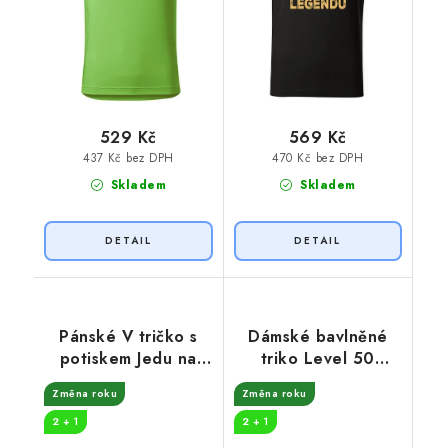
529 Kč
569 Kč
437 Kč bez DPH
470 Kč bez DPH
Skladem
Skladem
Pánské V tričko s
Dámské bavlněné
potiskem Jedu na
triko Level 50
plný plyn
unlocked
Změna roku
Změna roku
2 + 1
2 + 1