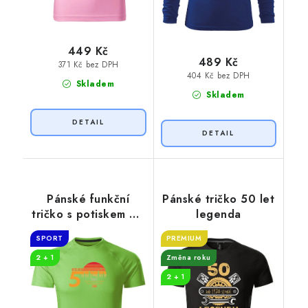
449 Kč
489 Kč
371 Kč bez DPH
404 Kč bez DPH
Skladem
Skladem
Pánské funkční
Pánské tričko 50 let
tričko s potiskem 50
legenda
let myslivost
SPORT
PREMIUM
2 + 1
Změna roku
2 + 1