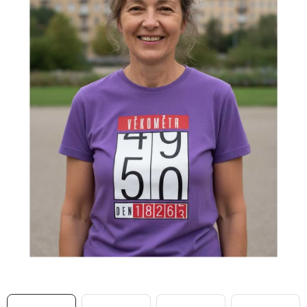
MIKINY
OKAMŽITĚ K ODBĚRU
B2B
MÁM SRDCE POMÁHÁM
VÁNOCE
PROVIZNÍ SYSTÉM
O nás
Časté otázky
Doprava a platba
Obchodní podmínky
Zásady zpracování ochrany osobních údajů
Napište nám
Kontakty