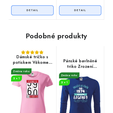
Podobné produkty
Dámské tričko s
Pánské bavlněné
potiskem Věkometr
triko Zrození
60
legendy
Změna roku
Změna roku
2 + 1
2 + 1