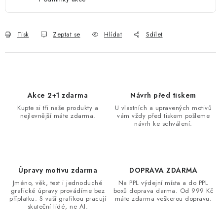
Tisk
Zeptat se
Hlídat
Sdílet
Akce 2+1 zdarma
Návrh před tiskem
Kupte si tři naše produkty a
U vlastních a upravených motivů
nejlevnější máte zdarma.
vám vždy před tiskem pošleme
návrh ke schválení.
Úpravy motivu zdarma
DOPRAVA ZDARMA
Jméno, věk, text i jednoduché
Na PPL výdejní místa a do PPL
grafické úpravy provádíme bez
boxů doprava darma. Od 999 Kč
příplatku. S vaší grafikou pracují
máte zdarma veškerou dopravu.
skuteční lidé, ne AI.