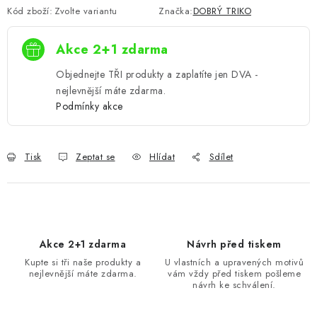
Kód zboží:
Zvolte variantu
Značka:
DOBRÝ TRIKO
Akce 2+1 zdarma
Objednejte TŘI produkty a zaplatíte jen DVA -
nejlevnější máte zdarma.
Podmínky akce
Tisk
Zeptat se
Hlídat
Sdílet
Akce 2+1 zdarma
Návrh před tiskem
Kupte si tři naše produkty a
U vlastních a upravených motivů
nejlevnější máte zdarma.
vám vždy před tiskem pošleme
návrh ke schválení.