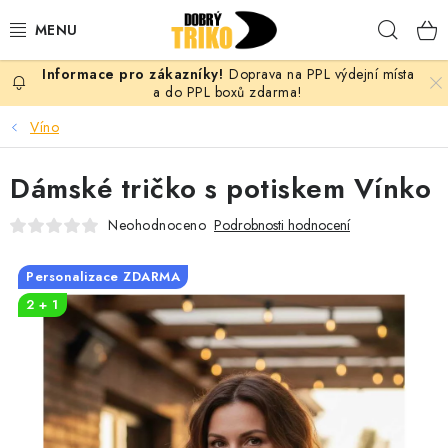
Přejít
Hleda
na
obsah
Doprava na PPL výdejní místa
PRO ŽENY
a do PPL boxů zdarma!
Víno
PRO MUŽE
Dámské tričko s potiskem Vínko
PRO DĚTI
Neohodnoceno
Podrobnosti hodnocení
DOPLŇKY
Personalizace ZDARMA
PRO PÁRY
2 + 1
VLASTNÍ MOTIV
TRIČKA