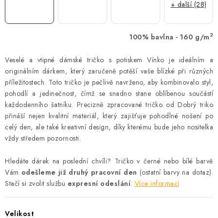
+ další (28)
2
100% bavlna - 160 g/m
Veselé a vtipné dámské tričko s potiskem Vínko je ideálním a
originálním dárkem, který zaručeně potěší vaše blízké při různých
příležitostech. Toto tričko je pečlivě navrženo, aby kombinovalo styl,
pohodlí a jedinečnost, čímž se snadno stane oblíbenou součástí
každodenního šatníku. Precizně zpracované tričko od Dobrý triko
přináší nejen kvalitní materiál, který zajišťuje pohodlné nošení po
celý den, ale také kreativní design, díky kterému bude jeho nositelka
vždy středem pozornosti.
Hledáte dárek na poslední chvíli? Tričko v černé nebo bílé barvě
Vám
odešleme již druhý pracovní den
(ostatní barvy na dotaz).
Stačí si zvolit službu
expresní odeslání
.
Více informací
Velikost