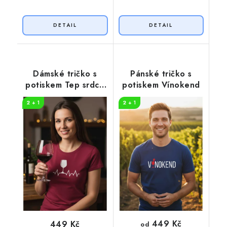
Dámské tričko s
Pánské tričko s
potiskem Tep srdce
potiskem Vínokend
víno
2 + 1
2 + 1
449 Kč
449 Kč
od