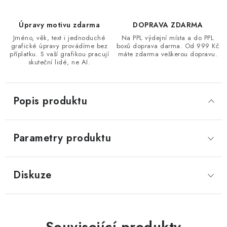
Úpravy motivu zdarma
DOPRAVA ZDARMA
Jméno, věk, text i jednoduché
Na PPL výdejní místa a do PPL
grafické úpravy provádíme bez
boxů doprava darma. Od 999 Kč
příplatku. S vaší grafikou pracují
máte zdarma veškerou dopravu.
skuteční lidé, ne AI.
Popis produktu
Parametry produktu
Diskuze
Související produkty