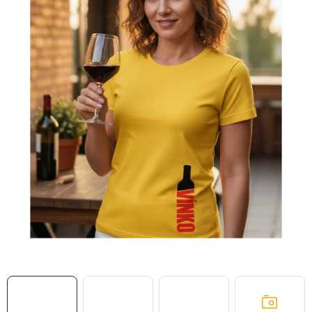
MIKINY
OKAMŽITĚ K ODBĚRU
B2B
MÁM SRDCE POMÁHÁM
VÁNOCE
PROVIZNÍ SYSTÉM
O nás
Časté otázky
Doprava a platba
Obchodní podmínky
Zásady zpracování ochrany osobních údajů
Napište nám
Kontakty