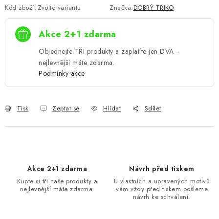
Kód zboží:
Zvolte variantu
Značka:
DOBRÝ TRIKO
Akce 2+1 zdarma
Objednejte TŘI produkty a zaplatíte jen DVA -
nejlevnější máte zdarma.
Podmínky akce
Tisk
Zeptat se
Hlídat
Sdílet
Akce 2+1 zdarma
Návrh před tiskem
Kupte si tři naše produkty a
U vlastních a upravených motivů
nejlevnější máte zdarma.
vám vždy před tiskem pošleme
návrh ke schválení.