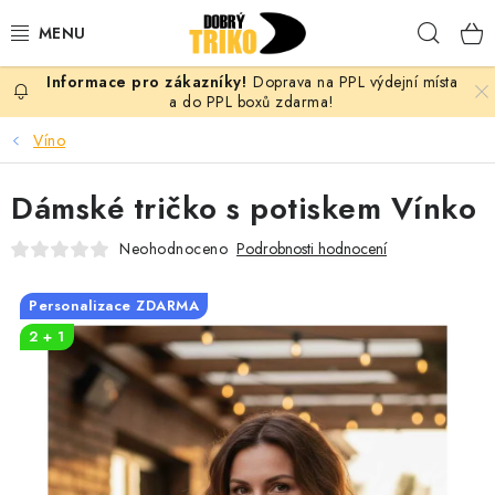
Přejít
Hleda
na
obsah
Doprava na PPL výdejní místa
PRO ŽENY
a do PPL boxů zdarma!
Víno
PRO MUŽE
Dámské tričko s potiskem Vínko
PRO DĚTI
Neohodnoceno
Podrobnosti hodnocení
DOPLŇKY
Personalizace ZDARMA
PRO PÁRY
2 + 1
VLASTNÍ MOTIV
TRIČKA