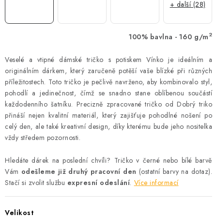
+ další (28)
2
100% bavlna - 160 g/m
Veselé a vtipné dámské tričko s potiskem Vínko je ideálním a
originálním dárkem, který zaručeně potěší vaše blízké při různých
příležitostech. Toto tričko je pečlivě navrženo, aby kombinovalo styl,
pohodlí a jedinečnost, čímž se snadno stane oblíbenou součástí
každodenního šatníku. Precizně zpracované tričko od Dobrý triko
přináší nejen kvalitní materiál, který zajišťuje pohodlné nošení po
celý den, ale také kreativní design, díky kterému bude jeho nositelka
vždy středem pozornosti.
Hledáte dárek na poslední chvíli? Tričko v černé nebo bílé barvě
Vám
odešleme již druhý pracovní den
(ostatní barvy na dotaz).
Stačí si zvolit službu
expresní odeslání
.
Více informací
Velikost