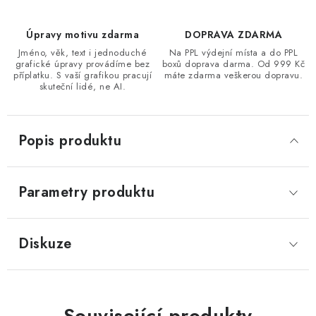
Úpravy motivu zdarma
DOPRAVA ZDARMA
Jméno, věk, text i jednoduché
Na PPL výdejní místa a do PPL
grafické úpravy provádíme bez
boxů doprava darma. Od 999 Kč
příplatku. S vaší grafikou pracují
máte zdarma veškerou dopravu.
skuteční lidé, ne AI.
Popis produktu
Parametry produktu
Diskuze
Související produkty