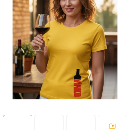
MIKINY
OKAMŽITĚ K ODBĚRU
B2B
MÁM SRDCE POMÁHÁM
VÁNOCE
PROVIZNÍ SYSTÉM
O nás
Časté otázky
Doprava a platba
Obchodní podmínky
Zásady zpracování ochrany osobních údajů
Napište nám
Kontakty