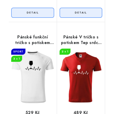
Pánské funkční
Pánské V tričko s
tričko s potiskem
potiskem Tep srdce
Tep srdce víno
víno
SPORT
2 + 1
2 + 1
529 Kč
489 Kč