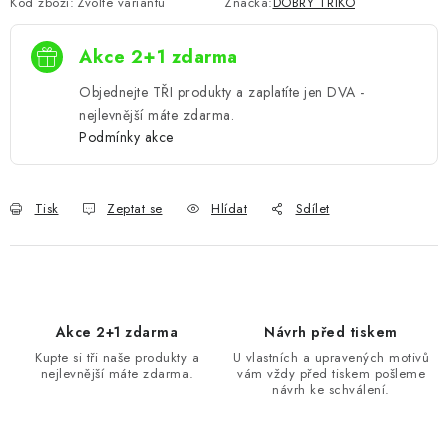
Kód zboží:
Zvolte variantu
Značka:
DOBRÝ TRIKO
Akce 2+1 zdarma
Objednejte TŘI produkty a zaplatíte jen DVA -
nejlevnější máte zdarma.
Podmínky akce
Tisk
Zeptat se
Hlídat
Sdílet
Akce 2+1 zdarma
Návrh před tiskem
Kupte si tři naše produkty a
U vlastních a upravených motivů
nejlevnější máte zdarma.
vám vždy před tiskem pošleme
návrh ke schválení.