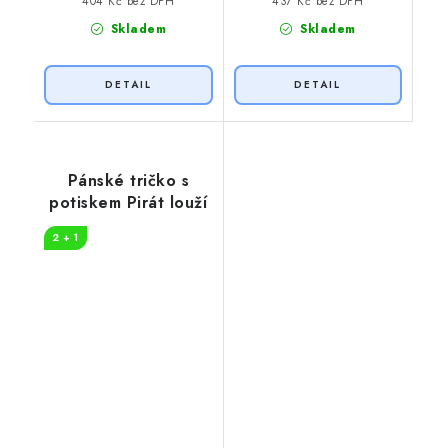
404 Kč bez DPH
437 Kč bez DPH
Skladem
Skladem
Pánské tričko s
potiskem Pirát louží
2 + 1