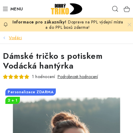
Přejít
Hleda
na
obsah
Doprava na PPL výdejní místa
PRO ŽENY
a do PPL boxů zdarma!
Vodáci
PRO MUŽE
Dámské tričko s potiskem
PRO DĚTI
Vodácká hantýrka
DOPLŇKY
1 hodnocení
Podrobnosti hodnocení
PRO PÁRY
Personalizace ZDARMA
2 + 1
VLASTNÍ MOTIV
TRIČKA