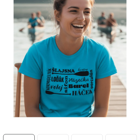
MIKINY
OKAMŽITĚ K ODBĚRU
B2B
MÁM SRDCE POMÁHÁM
VÁNOCE
PROVIZNÍ SYSTÉM
O nás
Časté otázky
Doprava a platba
Obchodní podmínky
Zásady zpracování ochrany osobních údajů
Napište nám
Kontakty