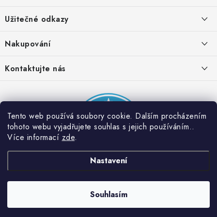
á
Užitečné odkazy
p
a
Obchodní podmínky
Nakupování
t
Zásady zpracování ochrany osobních údajů
í
Časté otázky
Kontaktujte nás
Provizní systém
Doprava a platba
Napište nám
Partner stránek: Super plecháček
Podmínky akce 2 + 1 zdarma
Kontakty
Tento web používá soubory cookie. Dalším procházením
tohoto webu vyjadřujete souhlas s jejich používáním..
Více informací
zde
.
Nastavení
Souhlasím
Copyright 2026
Dobrý triko
. Všechna práva vyhrazena.
Vytvořil Shoptet