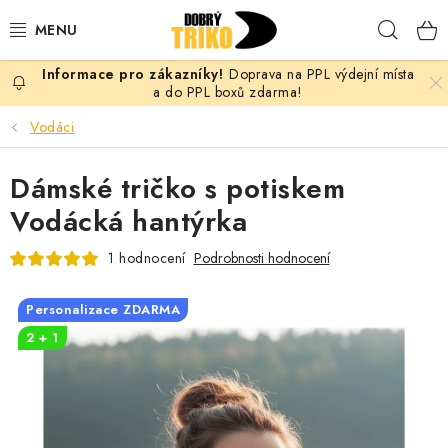
Přejít
Hleda
na
obsah
Doprava na PPL výdejní místa
PRO ŽENY
a do PPL boxů zdarma!
Vodáci
PRO MUŽE
Dámské tričko s potiskem
PRO DĚTI
Vodácká hantýrka
DOPLŇKY
1 hodnocení
Podrobnosti hodnocení
PRO PÁRY
Personalizace ZDARMA
2 + 1
VLASTNÍ MOTIV
TRIČKA