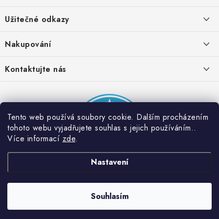
á
Užitečné odkazy
p
a
Obchodní podmínky
Nakupování
t
Zásady zpracování ochrany osobních údajů
í
Časté otázky
Kontaktujte nás
Provizní systém
Doprava a platba
Napište nám
Partner stránek: Super plecháček
Podmínky akce 2 + 1 zdarma
Kontakty
Tento web používá soubory cookie. Dalším procházením
tohoto webu vyjadřujete souhlas s jejich používáním..
Více informací
zde
.
Nastavení
Souhlasím
Copyright 2026
Dobrý triko
. Všechna práva vyhrazena.
Vytvořil Shoptet