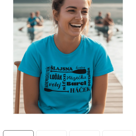
MIKINY
OKAMŽITĚ K ODBĚRU
B2B
MÁM SRDCE POMÁHÁM
VÁNOCE
PROVIZNÍ SYSTÉM
O nás
Časté otázky
Doprava a platba
Obchodní podmínky
Zásady zpracování ochrany osobních údajů
Napište nám
Kontakty