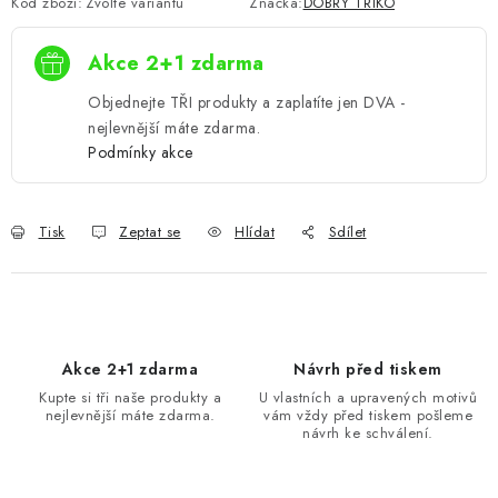
Kód zboží:
Zvolte variantu
Značka:
DOBRÝ TRIKO
Akce 2+1 zdarma
Objednejte TŘI produkty a zaplatíte jen DVA -
nejlevnější máte zdarma.
Podmínky akce
Tisk
Zeptat se
Hlídat
Sdílet
Akce 2+1 zdarma
Návrh před tiskem
Kupte si tři naše produkty a
U vlastních a upravených motivů
nejlevnější máte zdarma.
vám vždy před tiskem pošleme
návrh ke schválení.