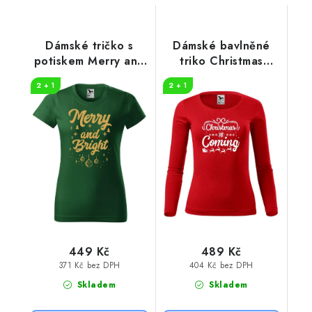
Dámské tričko s
Dámské bavlněné
potiskem Merry and
triko Christmas
bright
coming
2 + 1
2 + 1
449 Kč
489 Kč
371 Kč bez DPH
404 Kč bez DPH
Skladem
Skladem