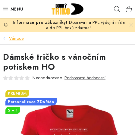
Přejít
Hleda
na
obsah
Doprava na PPL výdejní místa
PRO ŽENY
a do PPL boxů zdarma!
Vánoce
PRO MUŽE
Dámské tričko s vánočním
PRO DĚTI
potiskem HO
DOPLŇKY
Neohodnoceno
Podrobnosti hodnocení
PRO PÁRY
PREMIUM
Personalizace ZDARMA
VLASTNÍ MOTIV
2 + 1
TRIČKA