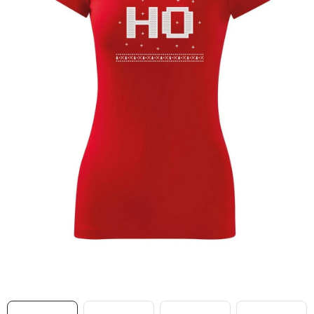
MIKINY
OKAMŽITĚ K ODBĚRU
B2B
MÁM SRDCE POMÁHÁM
VÁNOCE
PROVIZNÍ SYSTÉM
O nás
Časté otázky
Doprava a platba
Obchodní podmínky
Zásady zpracování ochrany osobních údajů
Napište nám
Kontakty