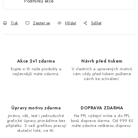
Podmínky akce
Tisk
Zeptat se
Hlídat
Sdílet
Akce 2+1 zdarma
Návrh před tiskem
Kupte si tři naše produkty a
U vlastních a upravených motivů
nejlevnější máte zdarma.
vám vždy před tiskem pošleme
návrh ke schválení.
Úpravy motivu zdarma
DOPRAVA ZDARMA
Jméno, věk, text i jednoduché
Na PPL výdejní místa a do PPL
grafické úpravy provádíme bez
boxů doprava darma. Od 999 Kč
příplatku. S vaší grafikou pracují
máte zdarma veškerou dopravu.
skuteční lidé, ne AI.