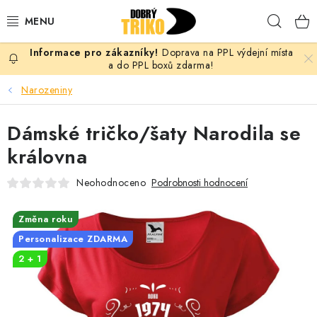
Přejít
Hleda
na
obsah
Doprava na PPL výdejní místa
PRO ŽENY
a do PPL boxů zdarma!
Narozeniny
PRO MUŽE
Dámské tričko/šaty Narodila se
PRO DĚTI
královna
DOPLŇKY
Neohodnoceno
Podrobnosti hodnocení
PRO PÁRY
Změna roku
Personalizace ZDARMA
VLASTNÍ MOTIV
2 + 1
TRIČKA