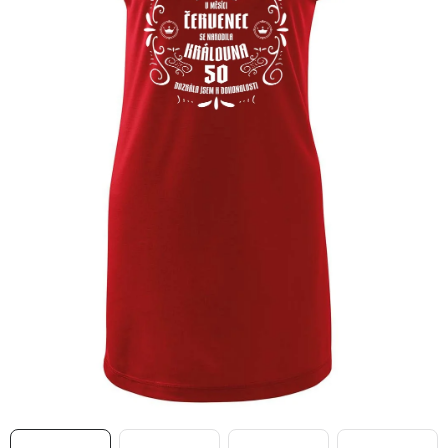
MIKINY
OKAMŽITĚ K ODBĚRU
B2B
MÁM SRDCE POMÁHÁM
VÁNOCE
PROVIZNÍ SYSTÉM
O nás
Časté otázky
Doprava a platba
Obchodní podmínky
Zásady zpracování ochrany osobních údajů
Napište nám
Kontakty