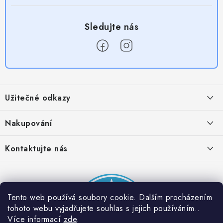
Z
á
Užitečné odkazy
p
a
Obchodní podmínky
Nakupování
t
Zásady zpracování ochrany osobních údajů
í
Časté otázky
Kontaktujte nás
Provizní systém
Doprava a platba
Napište nám
Partner stránek: Super plecháček
Podmínky akce 2 + 1 zdarma
Kontakty
Tento web používá soubory cookie. Dalším procházením
tohoto webu vyjadřujete souhlas s jejich používáním..
Více informací
zde
.