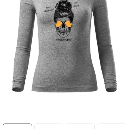
MIKINY
OKAMŽITĚ K ODBĚRU
B2B
MÁM SRDCE POMÁHÁM
VÁNOCE
PROVIZNÍ SYSTÉM
O nás
Časté otázky
Doprava a platba
Obchodní podmínky
Zásady zpracování ochrany osobních údajů
Napište nám
Kontakty