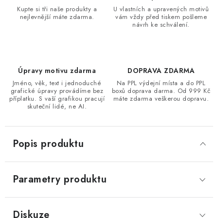
Kupte si tři naše produkty a
U vlastních a upravených motivů
nejlevnější máte zdarma.
vám vždy před tiskem pošleme
návrh ke schválení.
Úpravy motivu zdarma
DOPRAVA ZDARMA
Jméno, věk, text i jednoduché
Na PPL výdejní místa a do PPL
grafické úpravy provádíme bez
boxů doprava darma. Od 999 Kč
příplatku. S vaší grafikou pracují
máte zdarma veškerou dopravu.
skuteční lidé, ne AI.
Popis produktu
Parametry produktu
Diskuze