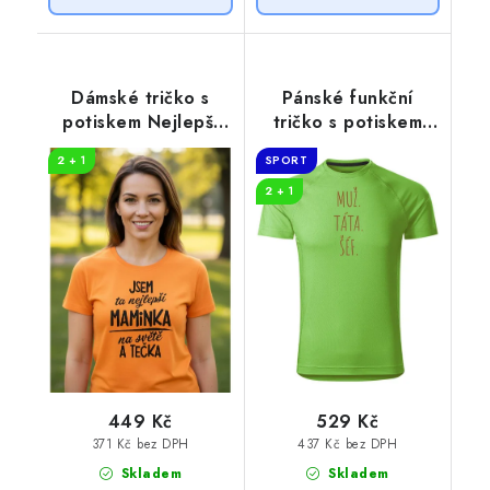
Dámské tričko s
Pánské funkční
potiskem Nejlepší
tričko s potiskem
maminka na světě
Muž Táta Šéf
2 + 1
SPORT
2 + 1
449 Kč
529 Kč
371 Kč bez DPH
437 Kč bez DPH
Skladem
Skladem