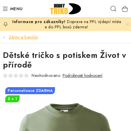
Přejít
Hleda
na
obsah
Doprava na PPL výdejní místa
PRO ŽENY
a do PPL boxů zdarma!
Zájmy a koníčky
PRO MUŽE
Dětské tričko s potiskem Život v
PRO DĚTI
přírodě
DOPLŇKY
Neohodnoceno
Podrobnosti hodnocení
PRO PÁRY
Personalizace ZDARMA
2 + 1
VLASTNÍ MOTIV
TRIČKA