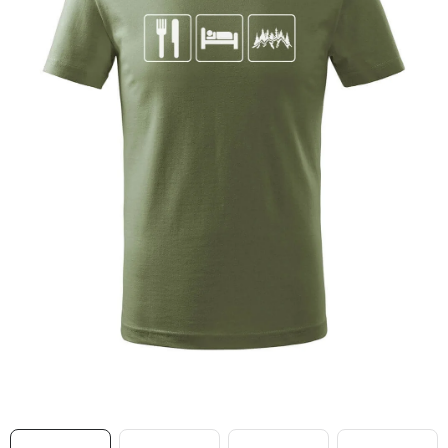
MIKINY
OKAMŽITĚ K ODBĚRU
B2B
MÁM SRDCE POMÁHÁM
VÁNOCE
PROVIZNÍ SYSTÉM
O nás
Časté otázky
Doprava a platba
Obchodní podmínky
Zásady zpracování ochrany osobních údajů
Napište nám
Kontakty