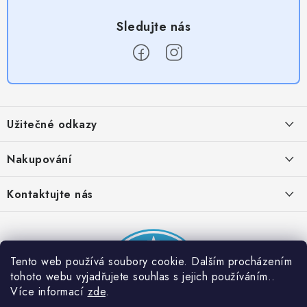
Z
á
Užitečné odkazy
p
a
Obchodní podmínky
Nakupování
t
Zásady zpracování ochrany osobních údajů
í
Časté otázky
Kontaktujte nás
Provizní systém
Doprava a platba
Napište nám
Partner stránek: Super plecháček
Podmínky akce 2 + 1 zdarma
Kontakty
Tento web používá soubory cookie. Dalším procházením
tohoto webu vyjadřujete souhlas s jejich používáním..
Více informací
zde
.