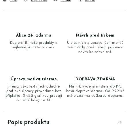
Akce 2+1 zdarma
Návrh před tiskem
Kupte si tři naše produkty a
U vlastních a upravených motivů
nejlevnější máte zdarma.
vám vždy před tiskem pošleme
návrh ke schválení.
Úpravy motivu zdarma
DOPRAVA ZDARMA
Jméno, věk, text i jednoduché
Na PPL výdejní místa a do PPL
grafické úpravy provádíme bez
boxů doprava darma. Od 999 Kč
příplatku. S vaší grafikou pracují
máte zdarma veškerou dopravu.
skuteční lidé, ne AI.
Popis produktu